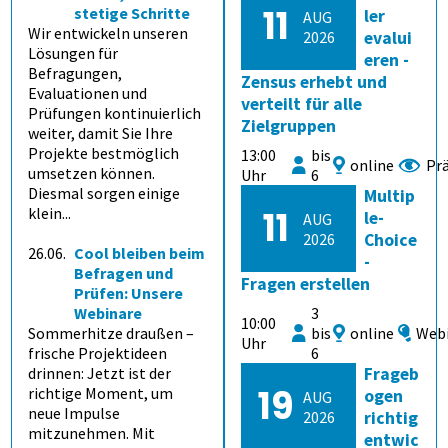
11
stetige Schritte
ler
AUG
Wir entwickeln unseren
2026
evalui
Lösungen für
eren -
Befragungen,
Zensus erhebt und
Evaluationen und
verteilt für alle
Prüfungen kontinuierlich
Zielgruppen
weiter, damit Sie Ihre
Projekte bestmöglich
13:00
bis
online
Pr
umsetzen können.
Uhr
6
Diesmal sorgen einige
Multip
klein...
11
le-
AUG
2026
Choice
26.06.
Cool bleiben beim
-
Befragen und
Fragen erstellen
Prüfen: Unsere
Webinare
3
10:00
Sommerhitze draußen –
bis
online
Web
Uhr
frische Projektideen
6
drinnen: Jetzt ist der
Frageb
19
richtige Moment, um
ogen
AUG
neue Impulse
2026
richtig
mitzunehmen. Mit
entwic