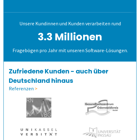
Schulungen
Allen, die evaluieren!
Schulungen für Fortgeschrittene
Demoversion
Wahlen
Freitextantworten erfassen
Zusammenhänge erkennen
QuestorPro
Unsere Kundinnen und Kunden verarbeiten rund
Extras
Weitere Befragungsprozesse
Daten weiterverarbeiten
Demoversion
Einstieg
3.3 Millionen
Dienstleistungen
Fortgeschritten
Mehrsprachige Fragebögen
Fragebögen pro Jahr mit unseren Software-Lösungen.
Selbstgestaltete Fragebögen
Zufriedene Kunden - auch über
Deutschland hinaus
Audit-Log
Referenzen
>