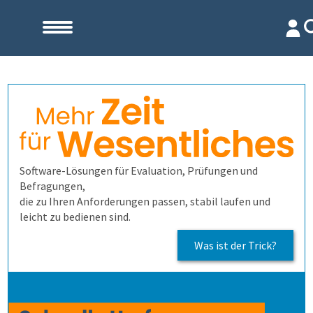
Start
Unternehmen
Evaluation
Team
Software-Lösungen für Evaluation, Prüfungen und
Befragungen,
Prüfungen
Firma
Wofür ist es gut?
die zu Ihren Anforderungen passen, stabil laufen und
leicht zu bedienen sind.
Befragungen
Kennenlernen
Wer erfährt was, und wie?
Prüfungsprozess
Lehrevaluation
Was ist der Trick?
Kontakt
Referenzen
Wie finden wir die Antworten?
1. Aufgaben verwalten
Befragung mit QuestorPro
Kursevaluation
Auswertungen direkt abrufen