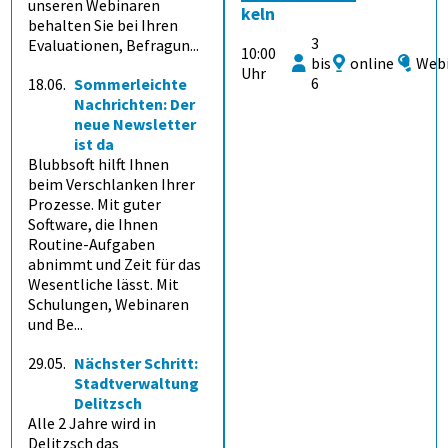
unseren Webinaren
keln
behalten Sie bei Ihren
3
Evaluationen, Befragun...
10:00
bis
online
Web
Uhr
6
18.06.
Sommerleichte
Nachrichten: Der
neue Newsletter
ist da
Blubbsoft hilft Ihnen
beim Verschlanken Ihrer
Prozesse. Mit guter
Software, die Ihnen
Routine-Aufgaben
abnimmt und Zeit für das
Wesentliche lässt. Mit
Schulungen, Webinaren
und Be...
29.05.
Nächster Schritt:
Stadtverwaltung
Delitzsch
Alle 2 Jahre wird in
Delitzsch das