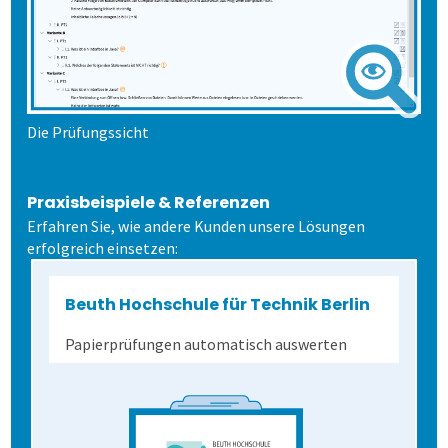
Dienstleistungen
Fortgeschritten
Mehrsprachige Fragebögen
Selbstgestaltete Fragebögen
Die Prüfungssicht
Audit-Log
Praxisbeispiele & Referenzen
Erfahren Sie, wie andere Kunden unsere Lösungen
erfolgreich einsetzen:
Beuth Hochschule für Technik Berlin
Papierprüfungen automatisch auswerten