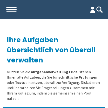
Start
Ihre Aufgaben
Unternehmen
übersichtlich von überall
Evaluation
Team
verwalten
Prüfungen
Firma
Wofür ist es gut?
Nutzen Sie die
Aufgabenverwaltung Frida
, stehen
Ihnen alle Aufgaben, die Sie für
schriftliche Prüfungen
oder
Tests
einsetzen, überall zur Verfügung. Diskutieren
Kennenlernen
Wer erfährt was, und wie?
Prüfungsprozess
Lehrevaluation
und überarbeiten Sie Fragestellungen zusammen mit
Ihrem Kollegium, indem Sie gemeinsam einen Pool
Referenzen
Wie finden wir die Antworten?
1. Aufgaben verwalten
Kursevaluation
Auswertungen direkt abrufen
nutzen.