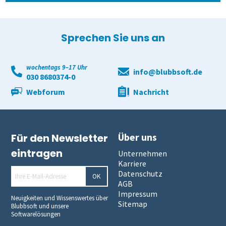
Sprechen Sie uns an
wochentags 9–17 Uhr
info@blubbsoft.de
030 8680374-0
Webforum
Nachricht
Über uns
Für den Newsletter
eintragen
Unternehmen
Karriere
Datenschutz
OK
AGB
Impressum
Neuigkeiten und Wissenswertes über
Sitemap
Blubbsoft und unsere
Softwarelösungen