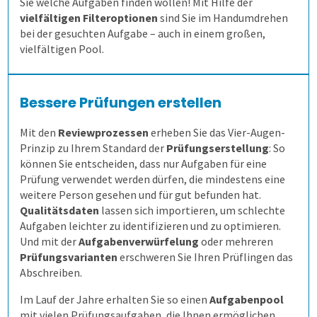
Sie welche Aufgaben finden wollen! Mit Hilfe der
vielfältigen Filteroptionen
sind Sie im Handumdrehen
Allen, die evaluieren!
Schulungen für Fortgeschrittene
Demoversion
bei der gesuchten Aufgabe – auch in einem großen,
vielfältigen Pool.
Schulungen
Bessere Prüfungen erstellen
Extras
Einstieg
Mit den
Reviewprozessen
erheben Sie das Vier-Augen-
Prinzip zu Ihrem Standard der
Prüfungserstellung
: So
Befragungen
Fortgeschritten
ILIAS
können Sie entscheiden, dass nur Aufgaben für eine
Prüfung verwendet werden dürfen, die mindestens eine
Kontakt
Befragung mit QuestorPro
weitere Person gesehen und für gut befunden hat.
Qualitätsdaten
lassen sich importieren, um schlechte
Aufgaben leichter zu identifizieren und zu optimieren.
Unternehmen
Kontakt
Und mit der
Aufgabenverwürfelung
oder mehreren
Prüfungsvarianten
erschweren Sie Ihren Prüflingen das
Abschreiben.
Gesundheitswesen
Anfahrt
Mitarbeiterbefragung
Im Lauf der Jahre erhalten Sie so einen
Aufgabenpool
1. Alle Befragungsarten
360-Grad-Feedback
Patientenbefragung
mit vielen Prüfungsaufgaben, die Ihnen ermöglichen,