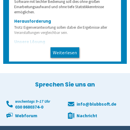
Software mit leichter Bedienung soll dies ohne großen
Einarbeitungsaufwand und ohne tiefe Statistikkenntnisse
ermöglichen.
Herausforderung
Trotz Eigenverantwortung sollen dabei die Ergebnisse aller
Veranstaltungen vergleichbar sein.
Unsere Lösung
Die Hochschule installiert die Evaluationssoftware Zensus. Das
Weiterlesen
zentrale Qualitätsmanagement macht zentrale Vorgaben zur
Gestaltung der Evaluationen und gibt für das gesamte System
einen zentralen Fragenkatalog frei. So können die Fakultäten
weitere Bedingungen und Fragen Ihrer Evaluationen
eigenständig gestalten und die Vergleichbarkeit aller
Veranstaltungen bleibt erhalten.
Sprechen Sie uns an
wochentags 9–17 Uhr
info@blubbsoft.de
030 8680374-0
Webforum
Nachricht