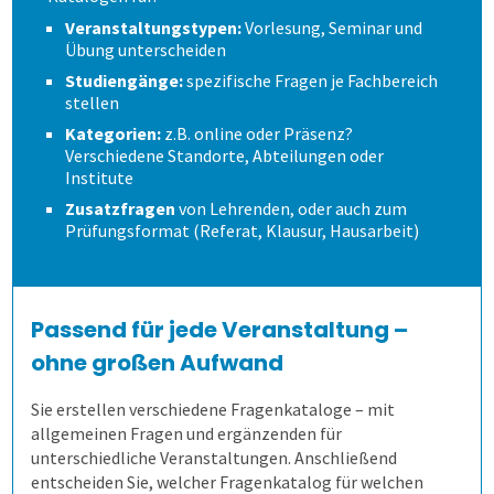
Veranstaltungstypen:
Vorlesung, Seminar und
Prüfungen
Wandel im Blick behalten
Hochschulen
individuelle Lösung
Cloud oder vor Ort
Übung unterscheiden
Studiengänge:
spezifische Fragen je Fachbereich
Befragungen
Prüfungsprozess
Fernsteuerung
Duales Studium
academyFIVE
Leichter Datenimport
stellen
Kategorien:
z.B. online oder Präsenz?
Verschiedene Standorte, Abteilungen oder
Kontakt
1. Aufgaben verwalten
Befragung mit QuestorPro
Kunst und Musik
Einstiegsschulungen
Institute
Zusatzfragen
von Lehrenden, oder auch zum
Prüfungsformat (Referat, Klausur, Hausarbeit)
2. Prüfung zusammenstellen
Unternehmen
Kontakt
Allen, die evaluieren!
Schulungen für Fortgeschrittene
Aufgaben gemeinsam nutzen
3. Online prüfen
Gesundheitswesen
Anfahrt
Flexible Aufgabenformen
Prüfungsteile und Vignetten
Mitarbeiterbefragung
Passend für jede Veranstaltung –
ohne großen Aufwand
4. Auf Papier prüfen
1. Alle Befragungsarten
Formeln und Sonderzeichen
Die Blaupause
Bequeme Onlineprüfungen
360-Grad-Feedback
Patientenbefragung
Sie erstellen verschiedene Fragenkataloge – mit
5. Ergebnisse erzeugen
2. Befragung vorbereiten
Selbstgewählte Filterkriterien
Flexible Notenstufen
Rechtssichere Prüfungen
Kundenbefragung
Ärzte- und Pflegebefragung
Punktuelle Meinungsumfrage
allgemeinen Fragen und ergänzenden für
unterschiedliche Veranstaltungen. Anschließend
entscheiden Sie, welcher Fragenkatalog für welchen
Lösungen
3. Daten erheben
Eigene Bepunktungsregeln
Massenprüfungen bewältigen
Ergebnistabelle
Versorgungsqualität messen
Bürgerumfragen
Befragungsart wählen