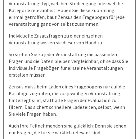
Veranstaltungstyp, welchen Studiengang oder welche
Kategorie relevant ist. Haben Sie diese Zuordnung
Schulungen
4. Bögen erfassen
Abschreiben verhindern
Fehler vermeiden
Qualitätsdaten
Aufgabenverwaltung Frida
Bürgerbeteiligung
Daten importieren
Auf Papier befragen
einmal getroffen, baut Zensus den Fragebogen für jede
Veranstaltung ganz von selbst zusammen.
Extras
5. Ergebnisse generieren
Prüflinge anlegen
Transparenz schaffen
Ergebnisbericht
Scannerkorrektur Klaus Papier
Einstieg
Studierendenbefragung
Fragebogen erstellen
Online befragen
Fragebögen einscannen
Individuelle Zusatzfragen zu einer einzelnen
Veranstaltung weisen sie dieser von Hand zu.
Lösung
Onlineprüfungen Klaus Online
Fortgeschritten
ILIAS
Panelbefragung
Hybrid befragen
Qualität der Erfassung prüfen
Daten detailliert auswerten
So stellen Sie zu jeder Veranstaltung die passenden
Fragen und die Daten bleiben vergleichbar, ohne dass Sie
individuelle Fragebögen für einzelne Veranstaltungen
Schulungen
Demoversion
Wahlen
Freitextantworten erfassen
Zusammenhänge erkennen
QuestorPro
erstellen müssen.
Zensus muss beim Laden eines Fragebogens nur auf die
Extras
Weitere Befragungsprozesse
Daten weiterverarbeiten
Demoversion
Einstieg
Kataloge zugreifen, die zur jeweiligen Veranstaltung
hinterlegt sind, statt alle Fragen der Evaluation zu
filtern. Das sichert schnellere Ladezeiten, selbst, wenn
Dienstleistungen
Fortgeschritten
Mehrsprachige Fragebögen
Sie viele Fragen haben.
Auch Ihre Teilnehmenden sind glücklich: Denn sie sehen
Selbstgestaltete Fragebögen
nur Fragen, die für sie wirklich relevant sind.