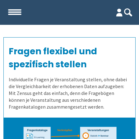
Start
Fragen flexibel und
Unternehmen
spezifisch stellen
Evaluation
Team
Individuelle Fragen je Veranstaltung stellen, ohne dabei
die Vergleichbarkeit der erhobenen Daten aufzugeben:
Firma
Wofür ist es gut?
Mit Zensus geht das einfach, denn die Fragebögen
können je Veranstaltung aus verschiedenen
Kennenlernen
Wer erfährt was, und wie?
Lehrevaluation
Fragenkatalogen zusammengesetzt werden.
Referenzen
Wie finden wir die Antworten?
Kursevaluation
Auswertungen direkt abrufen