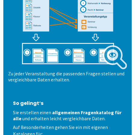
Schulungen und Webinare
Modulevaluation
Anonymität sicherstellen
Verschiedene Fragetypen
Datenschutz
Internationale Studiengänge
Ergebnisse
Gezielt führen
Karriere
Online Evaluieren
Auswertungen je Zielgruppe
Modulare Fragebögen
Nachrichten
Wie spart es Zeit?
Auf Papier evaluieren
Mit Selbstbauprinzip
Zu jeder Veranstaltung die passenden Fragen stellen und
Newsletter
Wem kann es helfen?
Online in Präsenz
Interaktive Statistik
Zeitsteuerung
vergleichbare Daten erhalten.
Wie kommen die Daten dorthin?
Mehr aus Daten herausholen
Lehrende helfen mit
Volkshochschulen
So gelingt‘s
Wie fangen wir an?
Datensparsamkeit
Bewährtes teilen
Berufliche Weiterbildung
Stud.ip
Sie erstellen einen
allgemeinen Fragenkatalog für
alle
und erhalten leicht vergleichbare Daten.
Auf Besonderheiten gehen Sie ein mit eigenen
Demoversion
Sicherer Zugang
Universitäten
Moodle
Einführungsbegleitung
Katalogen für: