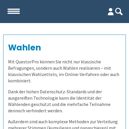
Start
Wahlen
Unternehmen
Mit QuestorPro können Sie nicht nur klassische
Evaluation
Team
Befragungen, sondern auch Wahlen realisieren – mit
klassischen Wahlzetteln, im Online-Verfahren oder auch
kombiniert.
Prüfungen
Firma
Wofür ist es gut?
Dank der hohen Datenschutz-Standards und der
ausgereiften Technologie kann die Identität der
Befragungen
Kennenlernen
Wer erfährt was, und wie?
Prüfungsprozess
Lehrevaluation
Wählenden geschützt und die mehrfache Teilnahme
dennoch verhindert werden.
Referenzen
Wie finden wir die Antworten?
1. Aufgaben verwalten
Befragung mit QuestorPro
Kursevaluation
Auswertungen direkt abrufen
Außerdem sind auch komplexe Methoden zur Verteilung
mehrerer Stimmen (kumulieren und panaschieren) mit