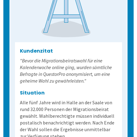
Allen, die evaluieren!
Schulungen für Fortgeschrittene
Demoversion
Wahlen
Weitere Befragungsprozesse
2. Befragung vorbereiten
Kundenzitat
"Bevor die Migrationsbeiratswahl für eine
3. Daten erheben
Befragungsart wählen
Kalenderwoche online ging, wurden sämtliche
Befragte in QuestorPro anonymisiert, um eine
geheime Wahl zu gewährleisten."
4. Bögen erfassen
Daten importieren
Auf Papier befragen
Situation
5. Ergebnisse generieren
Fragebogen erstellen
Online befragen
Fragebögen einscannen
Alle fünf Jahre wird in Halle an der Saale von
rund 32.000 Personen der Migrationsbeirat
gewählt. Wahlberechtigte müssen individuell
Lösung
Hybrid befragen
Qualität der Erfassung prüfen
Daten detailliert auswerten
postalisch benachrichtigt werden. Nach Ende
der Wahl sollen die Ergebnisse unmittelbar
Schulungen
Freitextantworten erfassen
Zusammenhänge erkennen
QuestorPro
zur Verfügung stehen.