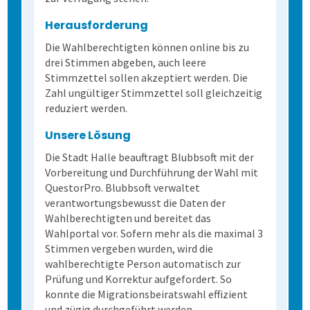
Herausforderung
Extras
Daten weiterverarbeiten
Demoversion
Einstieg
Die Wahlberechtigten können online bis zu
drei Stimmen abgeben, auch leere
Stimmzettel sollen akzeptiert werden. Die
Dienstleistungen
Fortgeschritten
Mehrsprachige Fragebögen
Zahl ungültiger Stimmzettel soll gleichzeitig
reduziert werden.
Kontakt
Selbstgestaltete Fragebögen
Unsere Lösung
Die Stadt Halle beauftragt Blubbsoft mit der
Kontakt
Audit-Log
Vorbereitung und Durchführung der Wahl mit
QuestorPro. Blubbsoft verwaltet
Anfahrt
verantwortungsbewusst die Daten der
Wahlberechtigten und bereitet das
Wahlportal vor. Sofern mehr als die maximal 3
Stimmen vergeben wurden, wird die
wahlberechtigte Person automatisch zur
Prüfung und Korrektur aufgefordert. So
konnte die Migrationsbeiratswahl effizient
und zügig durchgeführt werden.