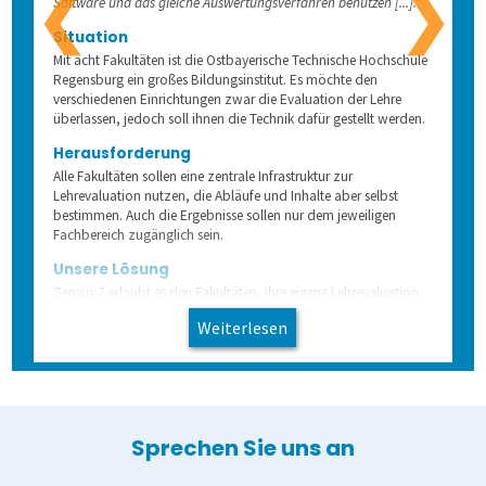
❮
❯
Software und das gleiche Auswertungsverfahren benutzen [...]."
Schulungen
Demoversion
Wahlen
Freitextantworten erfassen
Zusammenhänge erkennen
QuestorPro
Situation
Mit acht Fakultäten ist die Ostbayerische Technische Hochschule
Regensburg ein großes Bildungsinstitut. Es möchte den
Extras
Weitere Befragungsprozesse
Daten weiterverarbeiten
Demoversion
Einstieg
verschiedenen Einrichtungen zwar die Evaluation der Lehre
überlassen, jedoch soll ihnen die Technik dafür gestellt werden.
Dienstleistungen
Fortgeschritten
Mehrsprachige Fragebögen
Herausforderung
Alle Fakultäten sollen eine zentrale Infrastruktur zur
Lehrevaluation nutzen, die Abläufe und Inhalte aber selbst
Selbstgestaltete Fragebögen
bestimmen. Auch die Ergebnisse sollen nur dem jeweiligen
Fachbereich zugänglich sein.
Unsere Lösung
Audit-Log
Zensus 7 erlaubt es den Fakultäten, ihre eigene Lehrevaluation
vorzunehmen. Zwar benutzen alle die gleiche Software und
Weiterlesen
das gleiche Auswertungsverfahren, jedoch bleibt die Gestaltung
der Prozesse und der Schwerpunkte den Fachbereichen selbst
überlassen. Die vermehrte Nutzung der Online-Evaluation
erlaubt zusätzlich, das Verfahren weiter zu automatisieren: Mit
zeitgesteuerten Server-Aufgaben erfolgt die Einladung zur
Evaluation automatisch jeweils zum gewünschten Zeitpunkt.
Sprechen Sie uns an
Der Zugang zu den eigenen Daten verbleibt in den Fakultäten.