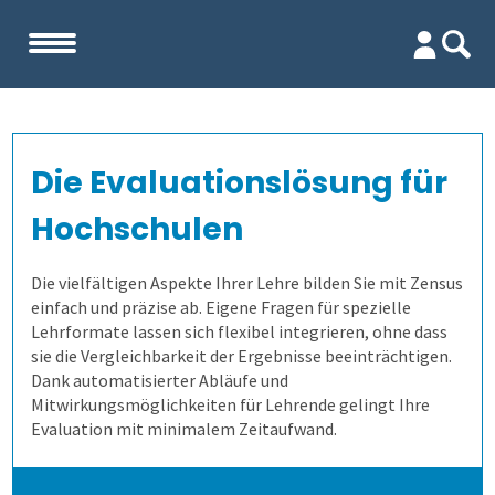
Start
Die Evaluationslösung für
Unternehmen
Hochschulen
Evaluation
Team
Die vielfältigen Aspekte Ihrer Lehre bilden Sie mit Zensus
einfach und präzise ab. Eigene Fragen für spezielle
Firma
Wofür ist es gut?
Lehrformate lassen sich flexibel integrieren, ohne dass
sie die Vergleichbarkeit der Ergebnisse beeinträchtigen.
Kennenlernen
Wer erfährt was, und wie?
Lehrevaluation
Dank automatisierter Abläufe und
Mitwirkungsmöglichkeiten für Lehrende gelingt Ihre
Evaluation mit minimalem Zeitaufwand.
Referenzen
Wie finden wir die Antworten?
Kursevaluation
Auswertungen direkt abrufen