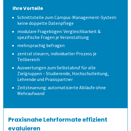
Schulungen und Webinare
Wie spart es Zeit?
Modulevaluation
Anonymität sicherstellen
Verschiedene Fragetypen
Ihre Vorteile
Schnittstelle zum Campus-Management-System:
Datenschutz
Wem kann es helfen?
Internationale Studiengänge
Ergebnisse
Gezielt führen
Zeitsteuerung
keine doppelte Datenpflege
modulare Fragebögen: Vergleichbarkeit &
spezifische Fragen je Veranstaltung
Karriere
Online Evaluieren
Auswertungen je Zielgruppe
Modulare Fragebögen
Lehrende helfen mit
Volkshochschulen
mehrsprachig befragen
zentral steuern, individueller Prozess je
Nachrichten
Auf Papier evaluieren
Mit Selbstbauprinzip
Bewährtes teilen
Berufliche Weiterbildung
Teilbereich
Auswertungen zum Selbstabruf für alle
Newsletter
Online in Präsenz
Interaktive Statistik
Sicherer Zugang
Universitäten
Zielgruppen – Studierende, Hochschulleitung,
Lehrende und Praxispartner
Zeitsteuerung: automatisierte Abläufe ohne
Mehr aus Daten herausholen
Wandel im Blick behalten
Hochschulen
Mehraufwand
Datensparsamkeit
Fernsteuerung
Duales Studium
Praxisnahe Lehrformate effizient
Kunst und Musik
evaluieren