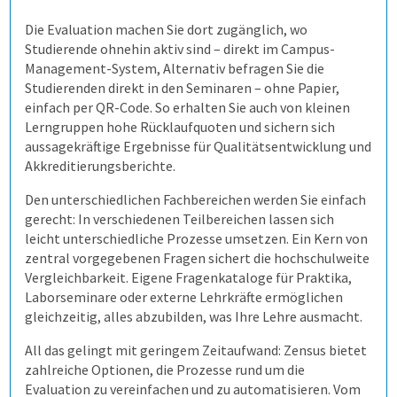
Die Evaluation machen Sie dort zugänglich, wo
Allen, die evaluieren!
Studierende ohnehin aktiv sind – direkt im Campus-
Management-System, Alternativ befragen Sie die
Wie kommen die Daten dorthin?
Studierenden direkt in den Seminaren – ohne Papier,
einfach per QR-Code. So erhalten Sie auch von kleinen
Lerngruppen hohe Rücklaufquoten und sichern sich
Wie fangen wir an?
Stud.ip
aussagekräftige Ergebnisse für Qualitätsentwicklung und
Akkreditierungsberichte.
Demoversion
Moodle
Einführungsbegleitung
Den unterschiedlichen Fachbereichen werden Sie einfach
gerecht: In verschiedenen Teilbereichen lassen sich
Prüfungen
individuelle Lösung
Cloud oder vor Ort
leicht unterschiedliche Prozesse umsetzen. Ein Kern von
zentral vorgegebenen Fragen sichert die hochschulweite
Vergleichbarkeit. Eigene Fragenkataloge für Praktika,
Befragungen
Prüfungsprozess
academyFIVE
Leichter Datenimport
Laborseminare oder externe Lehrkräfte ermöglichen
gleichzeitig, alles abzubilden, was Ihre Lehre ausmacht.
Kontakt
1. Aufgaben verwalten
Befragung mit QuestorPro
Einstiegsschulungen
All das gelingt mit geringem Zeitaufwand: Zensus bietet
zahlreiche Optionen, die Prozesse rund um die
Evaluation zu vereinfachen und zu automatisieren. Vom
2. Prüfung zusammenstellen
Unternehmen
Kontakt
Schulungen für Fortgeschrittene
Aufgaben gemeinsam nutzen