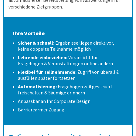
automatisierter Bereitstellung von Auswertungen für
Schulungen und Webinare
Modulevaluation
verschiedene Zielgruppen.
Datenschutz
Internationale Studiengänge
Ihre Vorteile
Karriere
Online Evaluieren
Sicher & schnell:
Ergebnisse liegen direkt vor,
keine doppelte Teilnahme möglich
Nachrichten
Auf Papier evaluieren
Lehrende einbeziehen:
Voransicht für
Fragebögen & Veranstaltungen online ändern
Flexibel für Teilnehmende:
Zugriff von überall &
Newsletter
Online in Präsenz
ausfüllen später fortsetzen
Automatisierung:
Fragebögen zeitgesteuert
freischalten & Säumige erinnern
Wer erfährt was, und wie?
Anpassbar an Ihr Corporate Design
Barrierearmer Zugang
Wie finden wir die Antworten?
Auswertungen direkt abrufen
Wie spart es Zeit?
Anonymität sicherstellen
Verschiedene Fragetypen