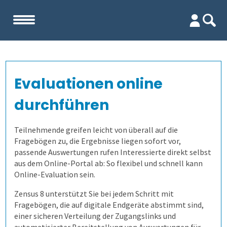
Start
Evaluationen online
Unternehmen
durchführen
Evaluation
Team
Teilnehmende greifen leicht von überall auf die
Fragebögen zu, die Ergebnisse liegen sofort vor,
Firma
Wofür ist es gut?
passende Auswertungen rufen Interessierte direkt selbst
aus dem Online-Portal ab: So flexibel und schnell kann
Kennenlernen
Lehrevaluation
Online-Evaluation sein.
Zensus 8 unterstützt Sie bei jedem Schritt mit
Referenzen
Kursevaluation
Fragebögen, die auf digitale Endgeräte abstimmt sind,
einer sicheren Verteilung der Zugangslinks und