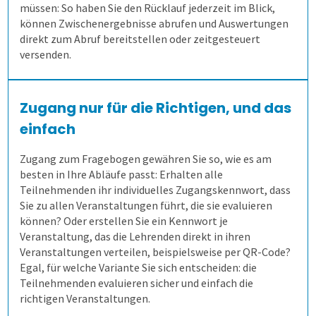
müssen: So haben Sie den Rücklauf jederzeit im Blick,
können Zwischenergebnisse abrufen und Auswertungen
direkt zum Abruf bereitstellen oder zeitgesteuert
3. Online prüfen
Gesundheitswesen
Anfahrt
Flexible Aufgabenformen
Prüfungsteile und Vignetten
Mitarbeiterbefragung
versenden.
4. Auf Papier prüfen
1. Alle Befragungsarten
Formeln und Sonderzeichen
Die Blaupause
Bequeme Onlineprüfungen
360-Grad-Feedback
Patientenbefragung
Zugang nur für die Richtigen, und das
5. Ergebnisse erzeugen
2. Befragung vorbereiten
Selbstgewählte Filterkriterien
Flexible Notenstufen
Rechtssichere Prüfungen
Kundenbefragung
Ärzte- und Pflegebefragung
Punktuelle Meinungsumfrage
einfach
Zugang zum Fragebogen gewähren Sie so, wie es am
Lösungen
3. Daten erheben
Eigene Bepunktungsregeln
Massenprüfungen bewältigen
Ergebnistabelle
Versorgungsqualität messen
Bürgerumfragen
Befragungsart wählen
besten in Ihre Abläufe passt: Erhalten alle
Teilnehmenden ihr individuelles Zugangskennwort, dass
Schulungen
4. Bögen erfassen
Abschreiben verhindern
Fehler vermeiden
Qualitätsdaten
Aufgabenverwaltung Frida
Bürgerbeteiligung
Daten importieren
Auf Papier befragen
Sie zu allen Veranstaltungen führt, die sie evaluieren
können? Oder erstellen Sie ein Kennwort je
Veranstaltung, das die Lehrenden direkt in ihren
Extras
5. Ergebnisse generieren
Prüflinge anlegen
Transparenz schaffen
Ergebnisbericht
Scannerkorrektur Klaus Papier
Einstieg
Studierendenbefragung
Fragebogen erstellen
Online befragen
Fragebögen einscannen
Veranstaltungen verteilen, beispielsweise per QR-Code?
Egal, für welche Variante Sie sich entscheiden: die
Teilnehmenden evaluieren sicher und einfach die
Lösung
Onlineprüfungen Klaus Online
Fortgeschritten
ILIAS
Panelbefragung
Hybrid befragen
Qualität der Erfassung prüfen
Daten detailliert auswerten
richtigen Veranstaltungen.