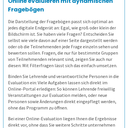
Online evaluieren mit dynamischen
Fragebögen
Wem kann es helfen?
Ergebnisse
Gezielt führen
Zeitsteuerung
Die Darstellung der Fragebögen passt sich optimal an
Wie kommen die Daten dorthin?
Auswertungen je Zielgruppe
Modulare Fragebögen
Lehrende helfen mit
Volkshochschulen
jedes digitale Endgerät an: Egal, wie groß oder klein der
Bildschirm ist. Sie haben viele Fragen? Entscheiden Sie
selbst wie viele davon auf einer Seite dargestellt werden
Wie fangen wir an?
Mit Selbstbauprinzip
Bewährtes teilen
Berufliche Weiterbildung
Stud.ip
oder ob die Teilnehmenden jede Frage einzeln sehen und
bewerten sollen. Fragen, die nur für bestimmte Gruppen
von Teilnehmenden relevant sind, zeigen Sie auch nur
Demoversion
Interaktive Statistik
Sicherer Zugang
Universitäten
Moodle
Einführungsbegleitung
diesen: Mit Filterfragen lässt sich das einfach umsetzen.
Binden Sie Lehrende und verantwortliche Personen in die
Prüfungen
Mehr aus Daten herausholen
Wandel im Blick behalten
Hochschulen
individuelle Lösung
Cloud oder vor Ort
Evaluation ein: Viele Aufgaben lassen sich direkt im
Online-Portal erledigen: So können Lehrende freiwillig
Befragungen
Prüfungsprozess
Datensparsamkeit
Fernsteuerung
Duales Studium
academyFIVE
Leichter Datenimport
Veranstaltungen zur Evaluation melden, oder neue
Personen sowie Änderungen direkt eingepflegt werden,
ohne das Programm zu öffnen.
Kontakt
1. Aufgaben verwalten
Befragung mit QuestorPro
Kunst und Musik
Einstiegsschulungen
Bei einer Online-Evaluation liegen Ihnen die Ergebnisse
direkt vor, ohne dass Sie weitere Schritte unternehmen
2. Prüfung zusammenstellen
Unternehmen
Kontakt
Allen, die evaluieren!
Schulungen für Fortgeschrittene
Aufgaben gemeinsam nutzen