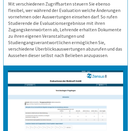
Mit verschiedenen Zugriffsarten steuern Sie ebenso
Schulungen
Demoversion
Wahlen
Freitextantworten erfassen
Zusammenhänge erkennen
QuestorPro
flexibel, wer während der Evaluation welche Änderungen
vornehmen oder Auswertungen einsehen darf. So rufen
Extras
Weitere Befragungsprozesse
Daten weiterverarbeiten
Demoversion
Einstieg
Studierende die Evaluationsergebnisse mit ihren
Zugangskennwörtern ab, Lehrende erhalten Dokumente
zu ihren eigenen Veranstaltungen und
Dienstleistungen
Fortgeschritten
Mehrsprachige Fragebögen
Studiengangsverantwortlichen ermöglichen Sie,
verschiedene Überblicksauswertungen abzurufen und das
Aussehen dieser selbst nach Belieben anzupassen.
Selbstgestaltete Fragebögen
Audit-Log