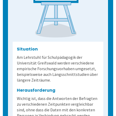
Allen, die evaluieren!
Schulungen für Fortgeschrittene
Demoversion
Wahlen
Weitere Befragungsprozesse
2. Befragung vorbereiten
Situation
3. Daten erheben
Befragungsart wählen
Am Lehrstuhl für Schulpädagogik der
Universität Greifswald werden verschiedene
empirische Forschungsvorhaben umgesetzt,
4. Bögen erfassen
Daten importieren
Auf Papier befragen
beispielsweise auch Längsschnittstudien über
längere Zeiträume.
5. Ergebnisse generieren
Fragebogen erstellen
Online befragen
Fragebögen einscannen
Herausforderung
Wichtig ist, dass die Antworten der Befragten
Lösung
Hybrid befragen
Qualität der Erfassung prüfen
Daten detailliert auswerten
zu verschiedenen Zeitpunkten vergleichbar
sind, ohne dass die Daten mit den konkreten
Schulungen
Freitextantworten erfassen
Zusammenhänge erkennen
QuestorPro
Personen in Verbindung gebracht werden