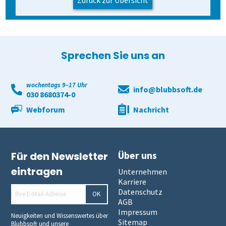
Sprechen Sie uns an
wochentags 9–17 Uhr
info@blubbsoft.de
030 8680374-0
Webforum
Nachricht
Über uns
Für den Newsletter
eintragen
Unternehmen
Karriere
Datenschutz
OK
AGB
Impressum
Neuigkeiten und Wissenswertes über
Sitemap
Blubbsoft und unsere