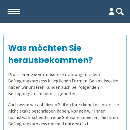
Start
Was möchten Sie
Unternehmen
herausbekommen?
Evaluation
Team
Profitieren Sie von unserer Erfahrung mit dem
Befragungsprozess in jeglichen Formen. Beispielsweise
Prüfungen
Firma
Wofür ist es gut?
haben wir unseren Kunden auch bei folgenden
Befragungsarten bereits geholfen:
Befragungen
Kennenlernen
Wer erfährt was, und wie?
Prüfungsprozess
Lehrevaluation
Auch wenn wir auf diesen Seiten Ihr Erkenntnisinteresse
nicht exakt beschrieben haben, können wir Ihnen
Referenzen
Wie finden wir die Antworten?
1. Aufgaben verwalten
Befragung mit QuestorPro
Kursevaluation
Auswertungen direkt abrufen
höchstwahrscheinlich eine Software anbieten, die Ihren
Befragungsprozess optimal unterstützt.