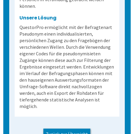
können.
Extras
Daten weiterverarbeiten
Demoversion
Einstieg
Unsere Lösung
QuestorPro ermöglicht mit der Befragtenart
Pseudonym einen individualisierten,
Dienstleistungen
Fortgeschritten
Mehrsprachige Fragebögen
persönlichen Zugang zu den Fragebögen der
verschiedenen Wellen. Durch die Verwendung
Kontakt
Selbstgestaltete Fragebögen
eigener Codes für die pseudonymisieten
Zugänge können diese auch zur Filterung der
Ergebnisse eingesetzt werden. Entwicklungen
Kontakt
Audit-Log
im Verlauf der Befragungsphasen können mit
den hauseigenen Auswertungsformaten der
Umfrage-Software direkt nachvollzogen
Anfahrt
werden, auch ein Export der Rohdaten für
tiefergehende statistische Analysen ist
möglich.
Zurück zur Übersicht