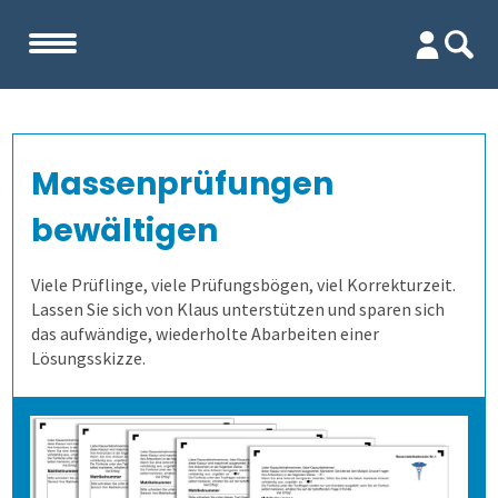
Start
Massenprüfungen
Unternehmen
bewältigen
Evaluation
Team
Viele Prüflinge, viele Prüfungsbögen, viel Korrekturzeit.
Lassen Sie sich von Klaus unterstützen und sparen sich
Prüfungen
Firma
Wofür ist es gut?
das aufwändige, wiederholte Abarbeiten einer
Lösungsskizze.
Kennenlernen
Wer erfährt was, und wie?
Prüfungsprozess
Lehrevaluation
Referenzen
Wie finden wir die Antworten?
1. Aufgaben verwalten
Kursevaluation
Auswertungen direkt abrufen