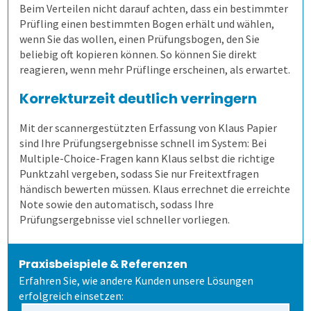
Beim Verteilen nicht darauf achten, dass ein bestimmter
Lösungen
Allen, die evaluieren!
Schulungen für Fortgeschrittene
Ergebnistabelle
Prüfling einen bestimmten Bogen erhält und wählen,
wenn Sie das wollen, einen Prüfungsbogen, den Sie
beliebig oft kopieren können. So können Sie direkt
Schulungen
Qualitätsdaten
Aufgabenverwaltung Frida
reagieren, wenn mehr Prüflinge erscheinen, als erwartet.
Korrekturzeit deutlich verringern
Extras
Ergebnisbericht
Scannerkorrektur Klaus Papier
Einstieg
Mit der scannergestützten Erfassung von Klaus Papier
sind Ihre Prüfungsergebnisse schnell im System: Bei
Befragungen
Onlineprüfungen Klaus Online
Fortgeschritten
ILIAS
Multiple-Choice-Fragen kann Klaus selbst die richtige
Punktzahl vergeben, sodass Sie nur Freitextfragen
Kontakt
Befragung mit QuestorPro
Demoversion
händisch bewerten müssen. Klaus errechnet die erreichte
Note sowie den automatisch, sodass Ihre
Prüfungsergebnisse viel schneller vorliegen.
Unternehmen
Kontakt
Praxisbeispiele & Referenzen
Gesundheitswesen
Anfahrt
Mitarbeiterbefragung
Erfahren Sie, wie andere Kunden unsere Lösungen
erfolgreich einsetzen:
1. Alle Befragungsarten
360-Grad-Feedback
Patientenbefragung