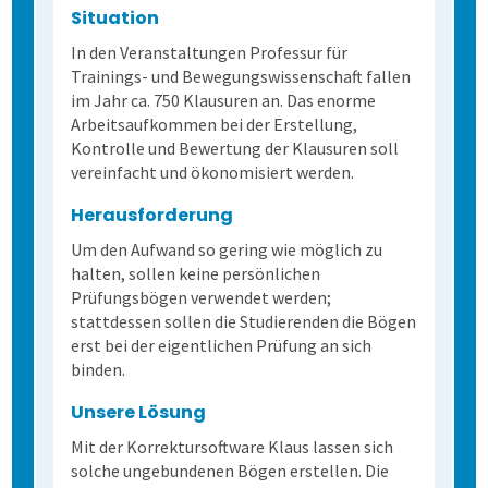
Situation
Dienstleistungen
Fortgeschritten
Mehrsprachige Fragebögen
In den Veranstaltungen Professur für
Trainings- und Bewegungswissenschaft fallen
Selbstgestaltete Fragebögen
im Jahr ca. 750 Klausuren an. Das enorme
Arbeitsaufkommen bei der Erstellung,
Audit-Log
Kontrolle und Bewertung der Klausuren soll
vereinfacht und ökonomisiert werden.
Herausforderung
Um den Aufwand so gering wie möglich zu
halten, sollen keine persönlichen
Prüfungsbögen verwendet werden;
stattdessen sollen die Studierenden die Bögen
erst bei der eigentlichen Prüfung an sich
binden.
Unsere Lösung
Mit der Korrektursoftware Klaus lassen sich
solche ungebundenen Bögen erstellen. Die