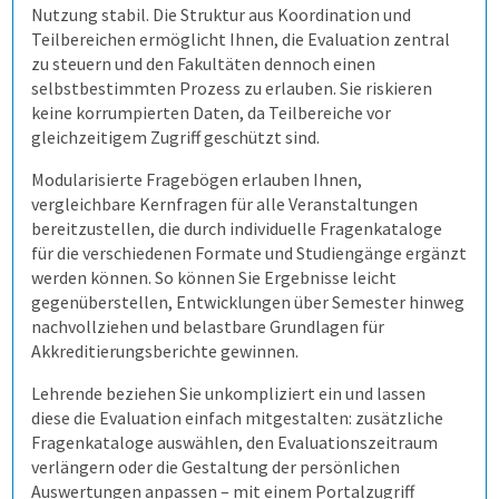
Nutzung stabil. Die Struktur aus Koordination und
Allen, die evaluieren!
Teilbereichen ermöglicht Ihnen, die Evaluation zentral
zu steuern und den Fakultäten dennoch einen
selbstbestimmten Prozess zu erlauben. Sie riskieren
Wie kommen die Daten dorthin?
keine korrumpierten Daten, da Teilbereiche vor
gleichzeitigem Zugriff geschützt sind.
Wie fangen wir an?
Stud.ip
Modularisierte Fragebögen erlauben Ihnen,
vergleichbare Kernfragen für alle Veranstaltungen
bereitzustellen, die durch individuelle Fragenkataloge
Demoversion
Moodle
Einführungsbegleitung
für die verschiedenen Formate und Studiengänge ergänzt
werden können. So können Sie Ergebnisse leicht
Prüfungen
individuelle Lösung
Cloud oder vor Ort
gegenüberstellen, Entwicklungen über Semester hinweg
nachvollziehen und belastbare Grundlagen für
Akkreditierungsberichte gewinnen.
Befragungen
Prüfungsprozess
academyFIVE
Leichter Datenimport
Lehrende beziehen Sie unkompliziert ein und lassen
diese die Evaluation einfach mitgestalten: zusätzliche
Kontakt
1. Aufgaben verwalten
Befragung mit QuestorPro
Einstiegsschulungen
Fragenkataloge auswählen, den Evaluationszeitraum
verlängern oder die Gestaltung der persönlichen
Auswertungen anpassen – mit einem Portalzugriff
2. Prüfung zusammenstellen
Unternehmen
Kontakt
Schulungen für Fortgeschrittene
Aufgaben gemeinsam nutzen