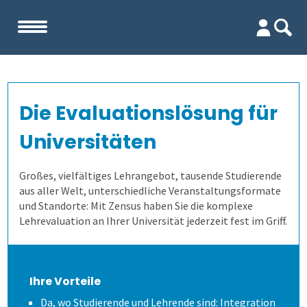
Start
Die Evaluationslösung für
Unternehmen
Universitäten
Evaluation
Team
Großes, vielfältiges Lehrangebot, tausende Studierende
aus aller Welt, unterschiedliche Veranstaltungsformate
Firma
Wofür ist es gut?
und Standorte: Mit Zensus haben Sie die komplexe
Lehrevaluation an Ihrer Universität jederzeit fest im Griff.
Kennenlernen
Wer erfährt was, und wie?
Lehrevaluation
Referenzen
Wie finden wir die Antworten?
Kursevaluation
Auswertungen direkt abrufen
Ihre Vorteile
Da, wo Studierende und Lehrende sind: Integration