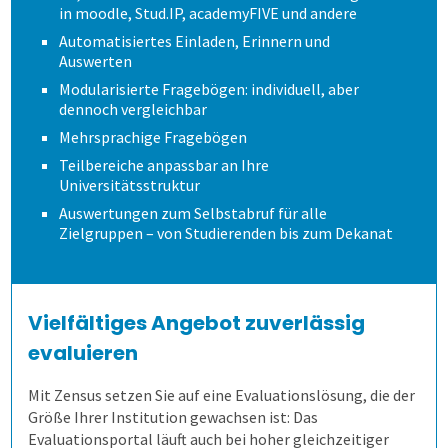
Schulungen und Webinare
Wie spart es Zeit?
Modulevaluation
Anonymität sicherstellen
Verschiedene Fragetypen
in moodle, Stud.IP, academyFIVE und andere
Automatisiertes Einladen, Erinnern und
Auswerten
Datenschutz
Wem kann es helfen?
Internationale Studiengänge
Ergebnisse
Gezielt führen
Zeitsteuerung
Modularisierte Fragebögen: individuell, aber
dennoch vergleichbar
Karriere
Online Evaluieren
Auswertungen je Zielgruppe
Modulare Fragebögen
Lehrende helfen mit
Volkshochschulen
Mehrsprachige Fragebögen
Teilbereiche anpassbar an Ihre
Universitätsstruktur
Nachrichten
Auf Papier evaluieren
Mit Selbstbauprinzip
Bewährtes teilen
Berufliche Weiterbildung
Auswertungen zum Selbstabruf für alle
Zielgruppen – von Studierenden bis zum Dekanat
Newsletter
Online in Präsenz
Interaktive Statistik
Sicherer Zugang
Universitäten
Mehr aus Daten herausholen
Wandel im Blick behalten
Hochschulen
Vielfältiges Angebot zuverlässig
evaluieren
Datensparsamkeit
Fernsteuerung
Duales Studium
Mit Zensus setzen Sie auf eine Evaluationslösung, die der
Größe Ihrer Institution gewachsen ist: Das
Kunst und Musik
Evaluationsportal läuft auch bei hoher gleichzeitiger