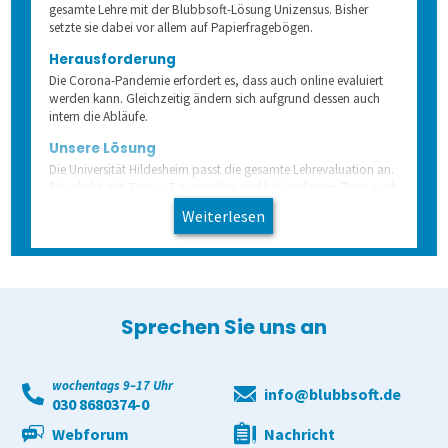
gesamte Lehre mit der Blubbsoft-Lösung Unizensus. Bisher
Schulungen
Demoversion
Wahlen
Freitextantworten erfassen
Zusammenhänge erkennen
QuestorPro
setzte sie dabei vor allem auf Papierfragebögen.
Herausforderung
Extras
Weitere Befragungsprozesse
Daten weiterverarbeiten
Demoversion
Einstieg
Die Corona-Pandemie erfordert es, dass auch online evaluiert
werden kann. Gleichzeitig ändern sich aufgrund dessen auch
intern die Abläufe.
Dienstleistungen
Fortgeschritten
Mehrsprachige Fragebögen
Unsere Lösung
Die Universität Hildesheim passt die gesamte Lehrevaluation an.
Sie erhebt mit Zensus 7 nun online und hat in diesem Zuge auch
Selbstgestaltete Fragebögen
die technische Betreuung umgestellt, sodass das
Weiterlesen
Qualitätsmanagement von Zuhause arbeiten kann,
unkompliziert und dabei immer auf dem neuesten Stand.
Audit-Log
Sprechen Sie uns an
wochentags 9–17 Uhr
info@blubbsoft.de
030 8680374-0
Webforum
Nachricht