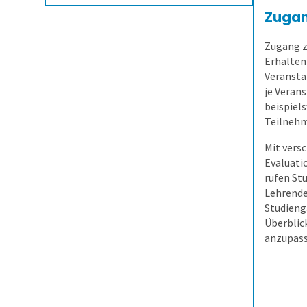
Zugan
Zugang z
Erhalten
Veransta
je Verans
beispiels
Teilnehm
Mit versc
Evaluati
rufen St
Lehrende
Studieng
Überblic
anzupass