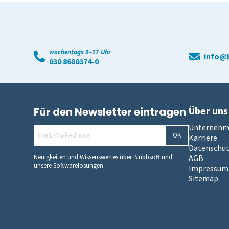
wochentags 9–17 Uhr
info@b
030 8680374-0
Über uns
Für den Newsletter eintragen
Unterneh
OK
Karriere
Datenschu
Neuigkeiten und Wissenswertes über Blubbsoft und
AGB
unsere Softwarelösungen
Impressum
Sitemap