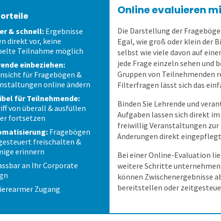
Online evaluieren 
Vorteile
Die Darstellung der Fragebögen
er & schnell:
Ergebnisse
en direkt vor, keine
Egal, wie groß oder klein der B
elte Teilnahme möglich
selbst wie viele davon auf ein
jede Frage einzeln sehen und b
ende einbeziehen:
Gruppen von Teilnehmenden rele
nsicht für Fragebögen &
nstaltungen online ändern
Filterfragen lässt sich das ei
ibel für Teilnehmende:
Binden Sie Lehrende und verant
iff von überall & ausfüllen
Aufgaben lassen sich direkt i
er fortsetzen
freiwillig Veranstaltungen zu
omatisierung:
Fragebögen
Änderungen direkt eingepfleg
gesteuert freischalten &
ige erinnern
Bei einer Online-Evaluation lie
ssbar an Ihr Corporate
weitere Schritte unternehmen m
ign
können Zwischenergebnisse ab
bereitstellen oder zeitgesteue
ierearmer Zugang