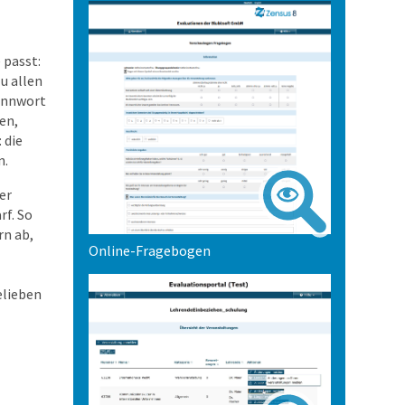
 passt:
u allen
Kennwort
en,
 die
n.
er
f. So
rn ab,
Online-Fragebogen
elieben