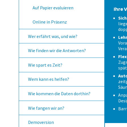
Auf Papier evaluieren
Ihre 
Sich
Online in Präsenz
lieg
dopp
Wer erfährt was, und wie?
Lehr
Vora
Vera
Wie finden wir die Antworten?
Flex
Zugr
Wie spart es Zeit?
spät
Aut
Wem kann es helfen?
zeit
Säum
Wie kommen die Daten dorthin?
Anpa
Des
Wie fangen wir an?
Barr
Demoversion