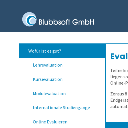
Wofür ist es gut?
Eva
Lehrevaluation
Teilnehm
liegen s
Kursevaluation
Online-Po
Modulevaluation
Zensus 8 
Endgerät
automati
Internationale Studiengänge
Online Evaluieren