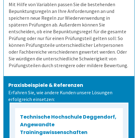
Mit Hilfe von Variablen passen Sie die bestehenden
4. Auf Papier prüfen
Allen, die evaluieren!
Schulungen für Fortgeschrittene
Bequeme Onlineprüfungen
Bepunktungsregeln an Ihre Anforderungen an und
speichern neue Regeln zur Wiederverwendung in
späteren Prüfungen ab. Außerdem können Sie
5. Ergebnisse erzeugen
Rechtssichere Prüfungen
entscheiden, ob eine Bepunktungsregel für die gesamte
Prüfung oder nur für einen Prüfungsteil gelten soll: So
können Prüfungsteile unterschiedlicher Lehrpersonen
Lösungen
Massenprüfungen bewältigen
Ergebnistabelle
oder Fachbereiche verschiedenen gewertet werden. Oder
Sie würdigen die unterschiedliche Schwierigkeit von
Schulungen
Fehler vermeiden
Qualitätsdaten
Aufgabenverwaltung Frida
Prüfungsteilen durch strengere oder mildere Bewertung.
Extras
Transparenz schaffen
Ergebnisbericht
Scannerkorrektur Klaus Papier
Einstieg
Praxisbeispiele & Referenzen
Erfahren Sie, wie andere Kunden unsere Lösungen
erfolgreich einsetzen:
Befragungen
Onlineprüfungen Klaus Online
Fortgeschritten
ILIAS
Technische Hochschule Deggendorf,
Kontakt
Befragung mit QuestorPro
Demoversion
Angewandte
Trainingswissenschaften
Unternehmen
Kontakt