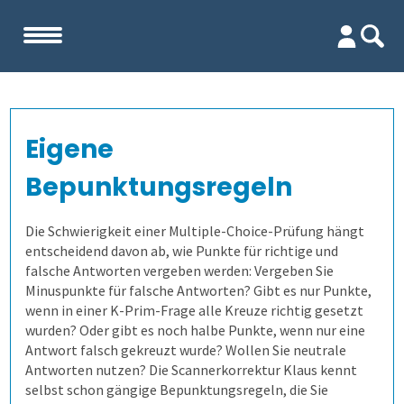
Start
Eigene
Unternehmen
Bepunktungsregeln
Evaluation
Team
Die Schwierigkeit einer Multiple-Choice-Prüfung hängt
entscheidend davon ab, wie Punkte für richtige und
Prüfungen
Firma
Wofür ist es gut?
falsche Antworten vergeben werden: Vergeben Sie
Minuspunkte für falsche Antworten? Gibt es nur Punkte,
Kennenlernen
Wer erfährt was, und wie?
Prüfungsprozess
Lehrevaluation
wenn in einer K-Prim-Frage alle Kreuze richtig gesetzt
wurden? Oder gibt es noch halbe Punkte, wenn nur eine
Antwort falsch gekreuzt wurde? Wollen Sie neutrale
Referenzen
Wie finden wir die Antworten?
1. Aufgaben verwalten
Kursevaluation
Auswertungen direkt abrufen
Antworten nutzen? Die Scannerkorrektur Klaus kennt
selbst schon gängige Bepunktungsregeln, die Sie