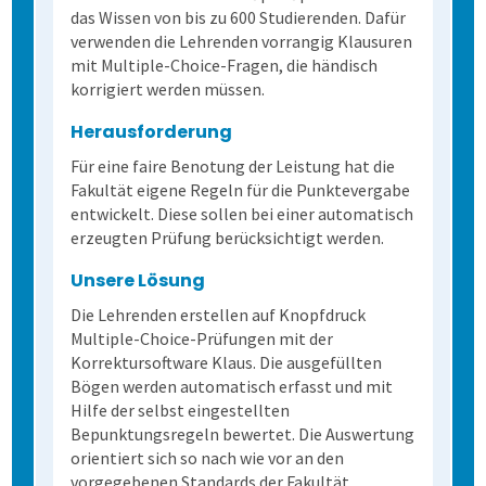
das Wissen von bis zu 600 Studierenden. Dafür
Schulungen
Wahlen
Freitextantworten erfassen
Zusammenhänge erkennen
QuestorPro
verwenden die Lehrenden vorrangig Klausuren
mit Multiple-Choice-Fragen, die händisch
Extras
Weitere Befragungsprozesse
Daten weiterverarbeiten
Demoversion
Einstieg
korrigiert werden müssen.
Herausforderung
Dienstleistungen
Fortgeschritten
Mehrsprachige Fragebögen
Für eine faire Benotung der Leistung hat die
Fakultät eigene Regeln für die Punktevergabe
Selbstgestaltete Fragebögen
entwickelt. Diese sollen bei einer automatisch
erzeugten Prüfung berücksichtigt werden.
Audit-Log
Unsere Lösung
Die Lehrenden erstellen auf Knopfdruck
Multiple-Choice-Prüfungen mit der
Korrektursoftware Klaus. Die ausgefüllten
Bögen werden automatisch erfasst und mit
Hilfe der selbst eingestellten
Bepunktungsregeln bewertet. Die Auswertung
orientiert sich so nach wie vor an den
vorgegebenen Standards der Fakultät