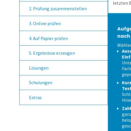
letzten 
2. Prüfung zusammenstellen
3. Online prüfen
Aufg
nach
4. Auf Papier prüfen
Wählen
Aus
5. Ergebnisse erzeugen
Einf
Unte
Lösungen
Fach
gepr
Kurz
Schulungen
Tex
Schl
Extras
Hinw
Zahl
ganz
beis
gesc