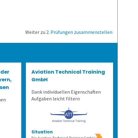
Weiter zu
2. Prüfungen zusammenstellen
 der
Aviation Technical Training
Unive
yern,
GmbH
Nürnb
esen
Fert
Dank individuellen Eigenschaften
Aufgaben leicht filtern
men
In der
Situation
Situat