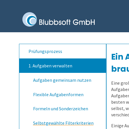
Prüfungsprozess
Ein 
1. Aufgaben verwalten
bra
Aufgaben gemeinsam nutzen
Eine gro
Aufgaben
Flexible Aufgabenformen
Aufgaben
besten w
selbst, 
Formeln und Sonderzeichen
verschie
Selbstgewählte Filterkriterien
Einige A