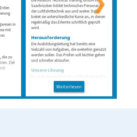
❯
Die Aviation Technical Training GmbH in
Am Lehrs
Saarbrücken bildet technisches Personal in
Universi
 Erden
der Luftfahrttechnik aus und weiter. Dafür
Prüfunge
ierung
bietet sie unterschiedliche Kurse an, in denen
mehreren
regelmäßig das Erlernte schriftlich geprüft
werden.
gwesen in
wird.
ese mit
Herau
was
Herausforderung
Bislang 
Die Ausbildungsleitung hat bereits eine
Kriterie
Vielzahl von Aufgaben, die weiterhin genutzt
kaum mö
werden sollen. Das Prüfen soll leichter gehen
oder wie 
, die zu
und schneller ablaufen.
wurde, w
ren. Ziel
korrigier
 mit
Unsere Lösung
Unser
Die Aufgaben in Deutsch und Englisch sind in
die Aufgabenverwaltung überführt worden.
Am Lehrs
Weiterlesen
Darin lassen sich die vielen Prüfungsfragen
Aufgabe
ich alle
kategorisieren, etwa nach Ausbildungsart
Scannerk
 nach
oder Modul, und damit filtern. Dank der
sich all
ltern. Das
Blaupause werden die Leistungstests leicht
verwalte
uer
zusammengestellt und mit Hilfe von Klaus
werden 
prüft die Aviation Technical Training GmbH
Nutzungs
e
nun scannergestützt deutlich schneller.
Klaus kö
angezeigt
handelsü
werden, 