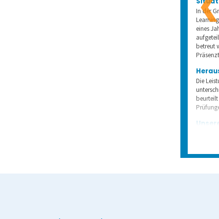
Situat
In der 
Learnin
eines Ja
aufgetei
betreut 
Präsenzt
Herau
Die Leis
untersch
beurteil
Prüfunge
Unser
Die Auf
Scanner
Einsatz.
und rich
objektiv
Prüfungs
und bew