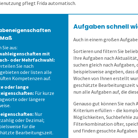
Benutzung pflegt Frida automatisch.
Aufgaben schnell w
abeneigenschaften
 Maß
Auch in einem großen Aufgabenp
 Sie aus:
Sortieren und filtern Sie beli
wahleigenschaften mit
Ihre Aufgaben nach Aktualität
ach- oder Mehrfachwahl:
suchen gleich nach Aufgaben, d
rteilen Sie nach
beispielsweise angeben, dass d
gebieten oder listen alle
üften Kompetenzen auf.
Wochen von Ihnen erstellt wu
geschätzte Bearbeitungszeit vo
e oder lange
nun alle Aufgaben auf, die diese
teigenschaften:
Für kurze
agworte oder längere
Genauso gut können Sie nach A
eise.
Kriterium erfüllen – die kompl
eigenschaften:
Nur
Möglichkeiten, Suchbefehle zu
zahlig oder Dezimal;
Filterkombination öfter, speic
pielsweise für die
und finden gesuchte Aufgaben 
hätzte Bearbeitungszeit.