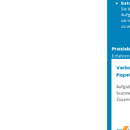
Dat
Sie 
Aufg
sie 
zu v
Praxisb
Erfahren
Verb
Papet
Aufga
Scanne
Zusam