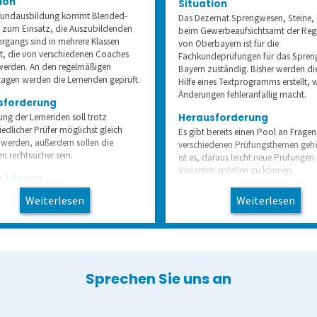
❮
ion
Situation
Grundausbildung kommt Blended-
Das Dezernat Sprengwesen, Steine,
g zum Einsatz, die Auszubildenden
beim Gewerbeaufsichtsamt der Reg
hrgangs sind in mehrere Klassen
von Oberbayern ist für die
lt, die von verschiedenen Coaches
Fachkundeprüfungen für das Spren
werden. An den regelmäßigen
Bayern zuständig. Bisher werden di
agen werden die Lernenden geprüft.
Hilfe eines Textprogramms erstellt, 
Änderungen fehleranfällig macht.
sforderung
Herausforderung
tung der Lernenden soll trotz
iedlicher Prüfer möglichst gleich
Es gibt bereits einen Pool an Fragen
t werden, außerdem sollen die
verschiedenen Prüfungsthemen gehö
n rechtssicher sein.
ist es, daraus leicht neue Prüfungen
Varianten erstellen zu können.
e Lösung
Unsere Lösung
gabenverwaltung und die
Weiterlesen
Weiterlesen
korrektur kommen gemeinsam zum
Mit der Aufgabenverwaltung lassen s
 Dank der Definition von Aufgaben
bisherigen Fragen verwalten und je
tigen Antworten sind die Prüfungen
Prüfungsthema kategorisieren und fi
, dank Klaus kann eine große Zahl an
erleichtert die Zusammenstellung ne
arbeiten in kurzer Zeit ausgewertet
Fachkundeprüfungen beim
ertet werden.
Gewerbeaufsichtsamt, bei denen di
Sprechen Sie uns an
Aufgaben in zufälliger Reihenfolge 
werden können.