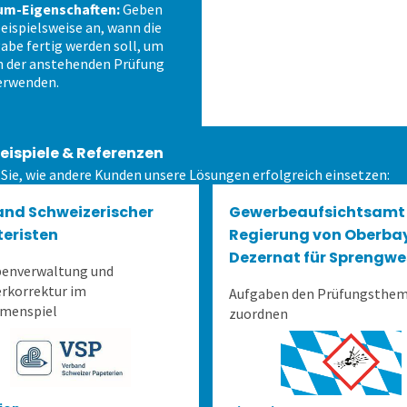
um-Eigenschaften:
Geben
beispielsweise an, wann die
abe fertig werden soll, um
in der anstehenden Prüfung
erwenden.
eispiele & Referenzen
 Sie, wie andere Kunden unsere Lösungen erfolgreich einsetzen:
and Schweizerischer
Gewerbeaufsichtsamt
eristen
Regierung von Oberba
Dezernat für Sprengw
benverwaltung und
rkorrektur im
Aufgaben den Prüfungsthe
menspiel
zuordnen