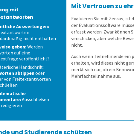
Mit Vertrauen zu eh
ng mit
extantworten
Evaluieren Sie mit Zensus, ist
der Evaluationssoftware müss
ntliche Auswertungen:
erfasst werden. Zwar können S
textantworten
dardmäßig nicht enthalten
verschicken, aber welche Bewe
nicht.
weise geben:
Werden
orten auf eine
Auch wenn Teilnehmende ein p
textfrage veröffentlicht?
erhalten, wird dieses nicht g
äterische Handschrift:
merkt sich nur, ob ein Kennwor
worten abtippen
oder
Mehrfachteilnahme aus.
er von Freitextantworten
chließen
blematische
mentare:
Ausschließen
 redigieren
nde und Studierende schützen