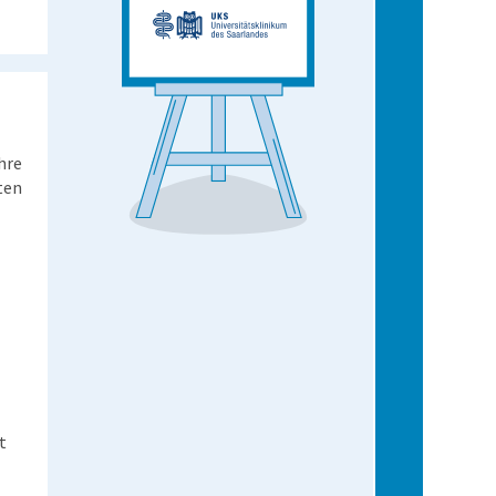
hre
ten
t