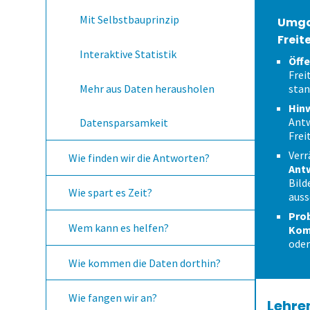
Mit Selbstbauprinzip
Umga
Freit
Interaktive Statistik
Öffe
Frei
Mehr aus Daten herausholen
stan
Hin
Antw
Datensparsamkeit
Frei
Verr
Wie finden wir die Antworten?
Ant
Bild
Wie spart es Zeit?
auss
Pro
Wem kann es helfen?
Kom
oder
Wie kommen die Daten dorthin?
Wie fangen wir an?
Lehre