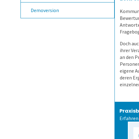
Demoversion
Kommuniz
Bewertun
Antworte
Fragebog
Doch auc
ihrer Ve
an den P
Personen
eigene Au
deren Erg
einzelnen
Praxisb
Erfahren