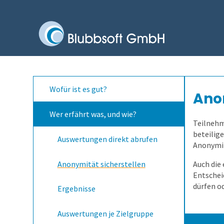
Wofür ist es gut?
Anon
Wer erfährt was, und wie?
Teilnehm
beteilige
Auswertungen direkt abrufen
Anonymit
Anonymität sicherstellen
Auch die
Entschei
dürfen od
Ergebnisse
Auswertungen je Zielgruppe