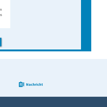
en
us
Nachricht