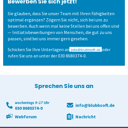
Bewerben Sie sich jetzt!
Sie glauben, dass Sie unser Team mit Ihren Fähigkeiten
Lösung
Kunst und Musik
Einstiegsschulungen
Onlineprüfungen Klaus Online
Fortgeschritten
ILIAS
Panelbefragung
Hybrid befragen
Qualität der Erfassung prüfen
Daten detailliert auswerten
optimal ergänzen? Zögern Sie nicht, sich bei uns zu
bewerben. Auch wenn mal keine Stellen bei uns offen sind
— Initiativbewerbungen von Menschen, die gut zu uns
Schulungen
Allen, die evaluieren!
Schulungen für Fortgeschrittene
Demoversion
Wahlen
Freitextantworten erfassen
Zusammenhänge erkennen
QuestorPro
passen, sind bei uns immer gern gesehen.
Extras
Weitere Befragungsprozesse
Daten weiterverarbeiten
Demoversion
Einstieg
Schicken Sie Ihre Unterlagen an
oder
rufen Sie uns an unter der 030 8680374-0.
Dienstleistungen
Fortgeschritten
Mehrsprachige Fragebögen
Selbstgestaltete Fragebögen
Sprechen Sie uns an
Audit-Log
wochentags 9–17 Uhr
info@blubbsoft.de
030 8680374-0
Webforum
Nachricht