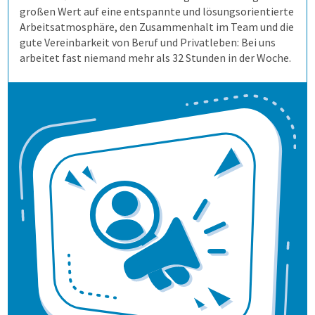
Schulungen und Webinare
großen Wert auf eine entspannte und lösungsorientierte
Arbeitsatmosphäre, den Zusammenhalt im Team und die
gute Vereinbarkeit von Beruf und Privatleben: Bei uns
Datenschutz
arbeitet fast niemand mehr als 32 Stunden in der Woche.
Karriere
Nachrichten
Newsletter
Evaluation
Prüfungen
Wofür ist es gut?
Befragungen
Wer erfährt was, und wie?
Prüfungsprozess
Lehrevaluation