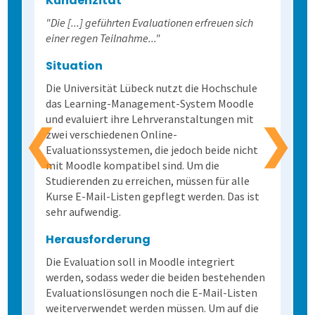
Kundenzitat
"Die [...] geführten Evaluationen erfreuen sich
einer regen Teilnahme..."
Lösungen
3. Daten erheben
Eigene Bepunktungsregeln
Massenprüfungen bewältigen
Ergebnistabelle
Versorgungsqualität messen
Bürgerumfragen
Befragungsart wählen
Situation
Schulungen
4. Bögen erfassen
Abschreiben verhindern
Fehler vermeiden
Qualitätsdaten
Aufgabenverwaltung Frida
Bürgerbeteiligung
Daten importieren
Auf Papier befragen
Die Universität Lübeck nutzt die Hochschule
das Learning-Management-System Moodle
und evaluiert ihre Lehrveranstaltungen mit
Extras
5. Ergebnisse generieren
Prüflinge anlegen
Transparenz schaffen
Ergebnisbericht
Scannerkorrektur Klaus Papier
Einstieg
Studierendenbefragung
Fragebogen erstellen
Online befragen
Fragebögen einscannen
❮
❯
zwei verschiedenen Online-
Evaluationssystemen, die jedoch beide nicht
Lösung
Onlineprüfungen Klaus Online
Fortgeschritten
ILIAS
Panelbefragung
Hybrid befragen
Qualität der Erfassung prüfen
Daten detailliert auswerten
mit Moodle kompatibel sind. Um die
Studierenden zu erreichen, müssen für alle
Kurse E-Mail-Listen gepflegt werden. Das ist
Schulungen
Demoversion
Wahlen
Freitextantworten erfassen
Zusammenhänge erkennen
QuestorPro
sehr aufwendig.
Herausforderung
Extras
Weitere Befragungsprozesse
Daten weiterverarbeiten
Demoversion
Einstieg
Die Evaluation soll in Moodle integriert
werden, sodass weder die beiden bestehenden
Dienstleistungen
Fortgeschritten
Mehrsprachige Fragebögen
Evaluationslösungen noch die E-Mail-Listen
weiterverwendet werden müssen. Um auf die