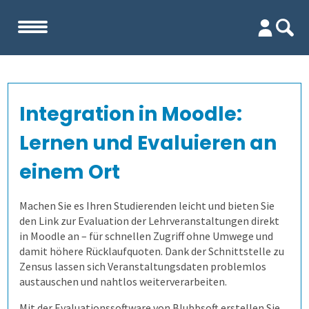
Start
Integration in Moodle:
Unternehmen
Lernen und Evaluieren an
Evaluation
Team
einem Ort
Firma
Wofür ist es gut?
Machen Sie es Ihren Studierenden leicht und bieten Sie
den Link zur Evaluation der Lehrveranstaltungen direkt
in Moodle an – für schnellen Zugriff ohne Umwege und
Kennenlernen
Wer erfährt was, und wie?
Lehrevaluation
damit höhere Rücklaufquoten. Dank der Schnittstelle zu
Zensus lassen sich Veranstaltungsdaten problemlos
Referenzen
Wie finden wir die Antworten?
Kursevaluation
Auswertungen direkt abrufen
austauschen und nahtlos weiterverarbeiten.
Mit der Evaluationssoftware von Blubbsoft erstellen Sie