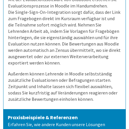
Schulungen und Webinare
Wie spart es Zeit?
Modulevaluation
Anonymität sicherstellen
Verschiedene Fragetypen
Evaluationsprozesse in Moodle im Handumdrehen.
Die Single-Sign-On-Integration sorgt dafür, dass der Link
zum Fragebogen direkt im Kursraum verfügbar ist und
Datenschutz
Wem kann es helfen?
Internationale Studiengänge
Ergebnisse
Gezielt führen
Zeitsteuerung
die Teilnahme sofort möglich wird. Nehmen Sie
Lehrenden Arbeit ab, indem Sie Vorlagen für Fragebögen
Karriere
Wie kommen die Daten dorthin?
Online Evaluieren
Auswertungen je Zielgruppe
Modulare Fragebögen
Lehrende helfen mit
Volkshochschulen
hinterlegen, die sie eigenständig auswählen und für ihre
Evaluation nutzen können. Die Bewertungen aus Moodle
werden automatisch an Zensus übermittelt, wo sie direkt
Nachrichten
Auf Papier evaluieren
Mit Selbstbauprinzip
Bewährtes teilen
Berufliche Weiterbildung
Stud.ip
ausgewertet oder zur externen Weiterverarbeitung
exportiert werden können.
Newsletter
Online in Präsenz
Interaktive Statistik
Sicherer Zugang
Universitäten
Moodle
Außerdem können Lehrende in Moodle selbstständig
zusätzliche Evaluationen oder Befragungen starten.
Zeitpunkt und Inhalte lassen sich flexibel auswählen,
Mehr aus Daten herausholen
Wandel im Blick behalten
Hochschulen
individuelle Lösung
sodass Sie kurzfristig auf Veränderungen reagieren oder
zusätzliche Bewertungen einholen können.
Datensparsamkeit
Fernsteuerung
Duales Studium
academyFIVE
Praxisbeispiele & Referenzen
Wie fangen wir an?
Kunst und Musik
Erfahren Sie, wie andere Kunden unsere Lösungen