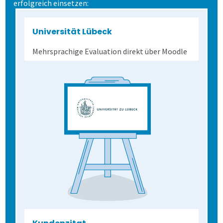
erfolgreich einsetzen:
Demoversion
Allen, die evaluieren!
Einführungsbegleitung
Universität Lübeck
Prüfungen
Cloud oder vor Ort
Mehrsprachige Evaluation direkt über Moodle
Befragungen
Prüfungsprozess
Leichter Datenimport
Kontakt
1. Aufgaben verwalten
Befragung mit QuestorPro
Einstiegsschulungen
2. Prüfung zusammenstellen
Unternehmen
Kontakt
Schulungen für Fortgeschrittene
Aufgaben gemeinsam nutzen
3. Online prüfen
Gesundheitswesen
Anfahrt
Flexible Aufgabenformen
Prüfungsteile und Vignetten
Mitarbeiterbefragung
4. Auf Papier prüfen
1. Alle Befragungsarten
Formeln und Sonderzeichen
Die Blaupause
Bequeme Onlineprüfungen
360-Grad-Feedback
Patientenbefragung
5. Ergebnisse erzeugen
2. Befragung vorbereiten
Selbstgewählte Filterkriterien
Flexible Notenstufen
Rechtssichere Prüfungen
Kundenbefragung
Ärzte- und Pflegebefragung
Punktuelle Meinungsumfrage