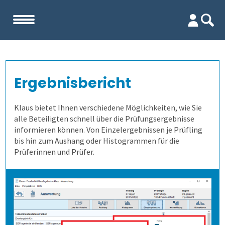
Start
Ergebnisbericht
Unternehmen
Klaus bietet Ihnen verschiedene Möglichkeiten, wie Sie
Evaluation
Team
alle Beteiligten schnell über die Prüfungsergebnisse
informieren können. Von Einzelergebnissen je Prüfling
bis hin zum Aushang oder Histogrammen für die
Prüfungen
Firma
Wofür ist es gut?
Prüferinnen und Prüfer.
Kennenlernen
Wer erfährt was, und wie?
Prüfungsprozess
Lehrevaluation
Referenzen
Wie finden wir die Antworten?
1. Aufgaben verwalten
Kursevaluation
Auswertungen direkt abrufen