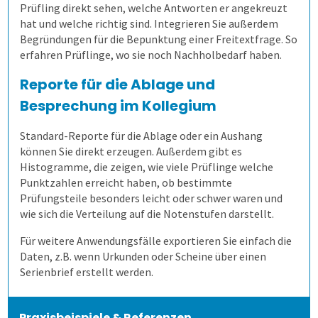
Prüfling direkt sehen, welche Antworten er angekreuzt
hat und welche richtig sind. Integrieren Sie außerdem
Schulungen
Allen, die evaluieren!
Schulungen für Fortgeschrittene
Aufgabenverwaltung Frida
Begründungen für die Bepunktung einer Freitextfrage. So
erfahren Prüflinge, wo sie noch Nachholbedarf haben.
Extras
Scannerkorrektur Klaus Papier
Einstieg
Reporte für die Ablage und
Besprechung im Kollegium
Befragungen
Onlineprüfungen Klaus Online
Fortgeschritten
ILIAS
Standard-Reporte für die Ablage oder ein Aushang
Kontakt
Befragung mit QuestorPro
Demoversion
können Sie direkt erzeugen. Außerdem gibt es
Histogramme, die zeigen, wie viele Prüflinge welche
Punktzahlen erreicht haben, ob bestimmte
Unternehmen
Kontakt
Prüfungsteile besonders leicht oder schwer waren und
wie sich die Verteilung auf die Notenstufen darstellt.
Gesundheitswesen
Anfahrt
Mitarbeiterbefragung
Für weitere Anwendungsfälle exportieren Sie einfach die
Daten, z.B. wenn Urkunden oder Scheine über einen
Serienbrief erstellt werden.
1. Alle Befragungsarten
360-Grad-Feedback
Patientenbefragung
2. Befragung vorbereiten
Kundenbefragung
Ärzte- und Pflegebefragung
Punktuelle Meinungsumfrage
Praxisbeispiele & Referenzen