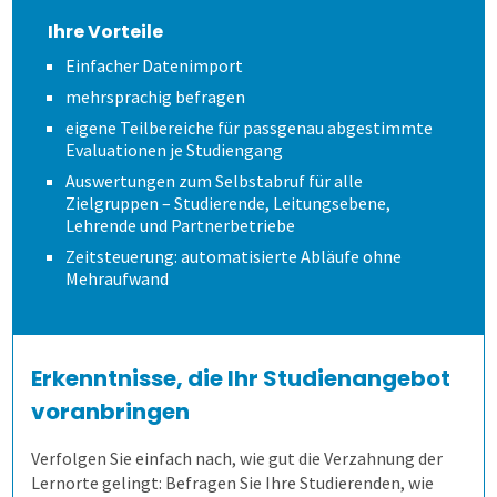
Schulungen und Webinare
Wie spart es Zeit?
Modulevaluation
Anonymität sicherstellen
Verschiedene Fragetypen
Ihre Vorteile
Einfacher Datenimport
Datenschutz
Wem kann es helfen?
Internationale Studiengänge
Ergebnisse
Gezielt führen
Zeitsteuerung
mehrsprachig befragen
eigene Teilbereiche für passgenau abgestimmte
Karriere
Online Evaluieren
Auswertungen je Zielgruppe
Modulare Fragebögen
Lehrende helfen mit
Volkshochschulen
Evaluationen je Studiengang
Auswertungen zum Selbstabruf für alle
Zielgruppen – Studierende, Leitungsebene,
Nachrichten
Auf Papier evaluieren
Mit Selbstbauprinzip
Bewährtes teilen
Berufliche Weiterbildung
Lehrende und Partnerbetriebe
Zeitsteuerung: automatisierte Abläufe ohne
Newsletter
Online in Präsenz
Interaktive Statistik
Sicherer Zugang
Universitäten
Mehraufwand
Mehr aus Daten herausholen
Wandel im Blick behalten
Hochschulen
Erkenntnisse, die Ihr Studienangebot
Datensparsamkeit
Fernsteuerung
Duales Studium
voranbringen
Verfolgen Sie einfach nach, wie gut die Verzahnung der
Kunst und Musik
Lernorte gelingt: Befragen Sie Ihre Studierenden, wie