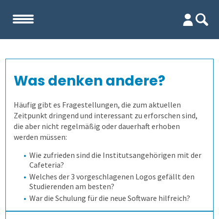
Start
Was denken andere?
Unternehmen
Häufig gibt es Fragestellungen, die zum aktuellen
Evaluation
Team
Zeitpunkt dringend und interessant zu erforschen sind,
die aber nicht regelmäßig oder dauerhaft erhoben
werden müssen:
Prüfungen
Firma
Wofür ist es gut?
Wie zufrieden sind die Institutsangehörigen mit der
Cafeteria?
Befragungen
Kennenlernen
Wer erfährt was, und wie?
Prüfungsprozess
Lehrevaluation
Welches der 3 vorgeschlagenen Logos gefällt den
Studierenden am besten?
Referenzen
Wie finden wir die Antworten?
1. Aufgaben verwalten
Befragung mit QuestorPro
Kursevaluation
Auswertungen direkt abrufen
War die Schulung für die neue Software hilfreich?