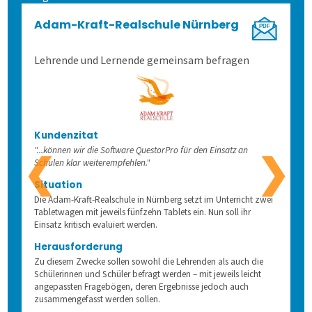
Allen, die evaluieren!
Schulungen für Fortgeschrittene
Demoversion
Wahlen
Adam-Kraft-Realschule Nürnberg
Lehrende und Lernende gemeinsam befragen
Weitere Befragungsprozesse
2. Befragung vorbereiten
Kundenzitat
3. Daten erheben
Befragungsart wählen
"...können wir die Software QuestorPro für den Einsatz an
❮
❯
Schulen klar weiterempfehlen."
Situation
4. Bögen erfassen
Daten importieren
Auf Papier befragen
Die Adam-Kraft-Realschule in Nürnberg setzt im Unterricht zwei
Tabletwagen mit jeweils fünfzehn Tablets ein. Nun soll ihr
Einsatz kritisch evaluiert werden.
5. Ergebnisse generieren
Fragebogen erstellen
Online befragen
Fragebögen einscannen
Herausforderung
Zu diesem Zwecke sollen sowohl die Lehrenden als auch die
Lösung
Hybrid befragen
Qualität der Erfassung prüfen
Daten detailliert auswerten
Schülerinnen und Schüler befragt werden – mit jeweils leicht
angepassten Fragebögen, deren Ergebnisse jedoch auch
zusammengefasst werden sollen.
Schulungen
Freitextantworten erfassen
Zusammenhänge erkennen
QuestorPro