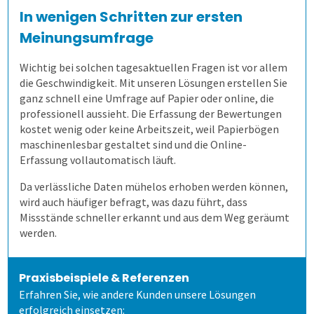
Schulungen und Webinare
Wie spart es Zeit?
2. Prüfung zusammenstellen
Unternehmen
Modulevaluation
Anonymität sicherstellen
Verschiedene Fragetypen
Aufgaben gemeinsam nutzen
In wenigen Schritten zur ersten
Meinungsumfrage
Datenschutz
Wem kann es helfen?
3. Online prüfen
Gesundheitswesen
Internationale Studiengänge
Ergebnisse
Gezielt führen
Zeitsteuerung
Flexible Aufgabenformen
Prüfungsteile und Vignetten
Mitarbeiterbefragung
Wichtig bei solchen tagesaktuellen Fragen ist vor allem
die Geschwindigkeit. Mit unseren Lösungen erstellen Sie
Karriere
Wie kommen die Daten dorthin?
4. Auf Papier prüfen
1. Alle Befragungsarten
Online Evaluieren
Auswertungen je Zielgruppe
Modulare Fragebögen
Lehrende helfen mit
Volkshochschulen
Formeln und Sonderzeichen
Die Blaupause
Bequeme Onlineprüfungen
360-Grad-Feedback
Patientenbefragung
ganz schnell eine Umfrage auf Papier oder online, die
professionell aussieht. Die Erfassung der Bewertungen
kostet wenig oder keine Arbeitszeit, weil Papierbögen
Nachrichten
Wie fangen wir an?
5. Ergebnisse erzeugen
Auf Papier evaluieren
Mit Selbstbauprinzip
Bewährtes teilen
Berufliche Weiterbildung
Stud.ip
Selbstgewählte Filterkriterien
Flexible Notenstufen
Rechtssichere Prüfungen
Kundenbefragung
Ärzte- und Pflegebefragung
Punktuelle Meinungsumfrage
maschinenlesbar gestaltet sind und die Online-
Erfassung vollautomatisch läuft.
Newsletter
Demoversion
Lösungen
Online in Präsenz
Interaktive Statistik
Sicherer Zugang
Universitäten
Moodle
Einführungsbegleitung
Eigene Bepunktungsregeln
Massenprüfungen bewältigen
Ergebnistabelle
Versorgungsqualität messen
Bürgerumfragen
Da verlässliche Daten mühelos erhoben werden können,
wird auch häufiger befragt, was dazu führt, dass
Schulungen
Mehr aus Daten herausholen
Wandel im Blick behalten
Hochschulen
individuelle Lösung
Cloud oder vor Ort
Abschreiben verhindern
Fehler vermeiden
Qualitätsdaten
Aufgabenverwaltung Frida
Bürgerbeteiligung
Missstände schneller erkannt und aus dem Weg geräumt
werden.
Extras
Datensparsamkeit
Fernsteuerung
Duales Studium
academyFIVE
Leichter Datenimport
Prüflinge anlegen
Transparenz schaffen
Ergebnisbericht
Scannerkorrektur Klaus Papier
Einstieg
Studierendenbefragung
Praxisbeispiele & Referenzen
Erfahren Sie, wie andere Kunden unsere Lösungen
Kunst und Musik
Einstiegsschulungen
Onlineprüfungen Klaus Online
Fortgeschritten
ILIAS
Panelbefragung
erfolgreich einsetzen: