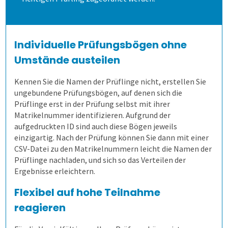
4. Auf Papier prüfen
Allen, die evaluieren!
Schulungen für Fortgeschrittene
Bequeme Onlineprüfungen
Individuelle Prüfungsbögen ohne
5. Ergebnisse erzeugen
Rechtssichere Prüfungen
Umstände austeilen
Lösungen
Massenprüfungen bewältigen
Ergebnistabelle
Kennen Sie die Namen der Prüflinge nicht, erstellen Sie
ungebundene Prüfungsbögen, auf denen sich die
Prüflinge erst in der Prüfung selbst mit ihrer
Schulungen
Fehler vermeiden
Qualitätsdaten
Aufgabenverwaltung Frida
Matrikelnummer identifizieren. Aufgrund der
aufgedruckten ID sind auch diese Bögen jeweils
Extras
Transparenz schaffen
Ergebnisbericht
Scannerkorrektur Klaus Papier
Einstieg
einzigartig. Nach der Prüfung können Sie dann mit einer
CSV-Datei zu den Matrikelnummern leicht die Namen der
Prüflinge nachladen, und sich so das Verteilen der
Befragungen
Onlineprüfungen Klaus Online
Fortgeschritten
ILIAS
Ergebnisse erleichtern.
Flexibel auf hohe Teilnahme
Kontakt
Befragung mit QuestorPro
Demoversion
reagieren
Unternehmen
Kontakt