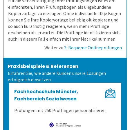
Für die Vervielfältigung Ihrer Prüfungsbögen ist es am
einfachsten, Ihren Prüfungsbogen als ungebundene
Kopiervorlage zu erzeugen: Ohne individuelle ID je Bogen
Gesundheitswesen
Anfahrt
Mitarbeiterbefragung
können Sie Ihre Kopiervorlage beliebig oft kopieren und
so auch kurzfristig reagieren, wenn mehr Prüflinge
erscheinen als erwartet. Die Prüflinge identifizieren sich
1. Alle Befragungsarten
360-Grad-Feedback
Patientenbefragung
auch in diesem Fall einfach mit Ihrer Matrikelnummer.
Weiter zu
3. Bequeme Onlineprüfungen
2. Befragung vorbereiten
Kundenbefragung
Ärzte- und Pflegebefragung
Punktuelle Meinungsumfrage
Praxisbeispiele & Referenzen
3. Daten erheben
Versorgungsqualität messen
Bürgerumfragen
Befragungsart wählen
Erfahren Sie, wie andere Kunden unsere Lösungen
erfolgreich einsetzen:
4. Bögen erfassen
Bürgerbeteiligung
Daten importieren
Auf Papier befragen
Fachhochschule Münster,
Fachbereich Sozialwesen
5. Ergebnisse generieren
Studierendenbefragung
Fragebogen erstellen
Online befragen
Fragebögen einscannen
Prüfungen mit 250 Prüflingen personalisieren
Lösung
Panelbefragung
Hybrid befragen
Qualität der Erfassung prüfen
Daten detailliert auswerten