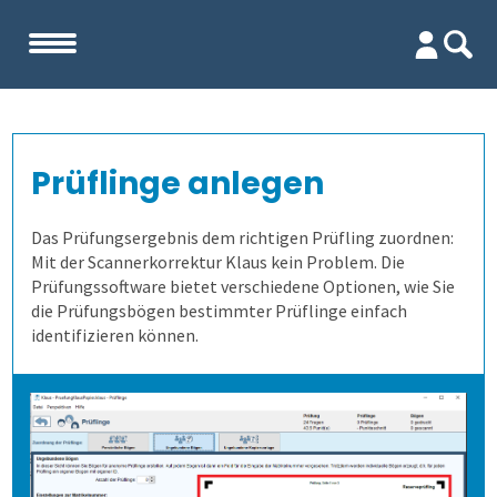
Start
Prüflinge anlegen
Unternehmen
Das Prüfungsergebnis dem richtigen Prüfling zuordnen:
Evaluation
Team
Mit der Scannerkorrektur Klaus kein Problem. Die
Prüfungssoftware bietet verschiedene Optionen, wie Sie
die Prüfungsbögen bestimmter Prüflinge einfach
Prüfungen
Firma
Wofür ist es gut?
identifizieren können.
Kennenlernen
Wer erfährt was, und wie?
Prüfungsprozess
Lehrevaluation
Referenzen
Wie finden wir die Antworten?
1. Aufgaben verwalten
Kursevaluation
Auswertungen direkt abrufen