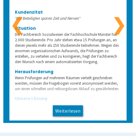
Schulungen
Wahlen
Freitextantworten erfassen
Zusammenhänge erkennen
QuestorPro
Kundenzitat
❮
❯
"Alle Beteiligten sparen Zeit und Nerven"
Extras
Weitere Befragungsprozesse
Daten weiterverarbeiten
Demoversion
Einstieg
Situation
Der Fachbereich Sozialwesen der Fachhochschule Münster hat
2.000 Studierende. Pro Jahr stehen etwa 15 Prüfungen an, an
Dienstleistungen
Fortgeschritten
Mehrsprachige Fragebögen
denen jeweils mehr als 250 Studierende teilnehmen. Wegen des
enormen organisatorischen Aufwands, die Prüfungen zu
erstellen, zu verteilen und zu korrigieren, hegt der Fachbereich
Selbstgestaltete Fragebögen
den Wunsch nach einem automatisierten Vorgang.
Herausforderung
Audit-Log
Wenn Prüfungen auf mehreren Räumen verteilt geschrieben
werden, müssen die Fragebögen vorerst anonymisiert werden,
um einen schnellen und reibungslosen Ablauf zu gewährleisten.
Unsere Lösung
Der Fachbereich erwirbt die Prüfungssoftware Klaus. Diese
ermöglicht, dass sich die Prüflinge erst durch das Ankreuzen
Weiterlesen
einer Nummer, z.B. einer Matrikelnummer, an den
Antwortbogen binden. Damit kann jedem Prüfling der
entsprechende Test zuverlässig zugeordnet werden -
unabhängig davon, in welchem Prüfungsraum er sich befand.