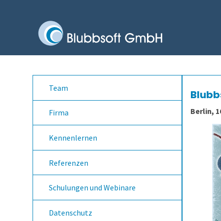
Team
Blubb
Berlin, 1
Firma
Kennenlernen
Referenzen
Schulungen und Webinare
Datenschutz