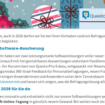
en, auch in 2026 dürfen wir Sie bei Ihren Vorhaben rund um Befra
 begleiten.
 Software-Bescherung
ahr haben wir zwei leistungsstarke Softwarelösungen voller neuer 
ensus 8 mit frei gestaltbaren Auswertungen und einem flexiblem
. Vor Kurzem kam nun QuestorPro 6 dazu, vollgepackt mit Neue
gsmodus 360-Grad-Feedback für Personalbefragungen, neuen Frag
i einigen Anwenderinnen und Anwendern unter dem Tannenbaum
tionstermin
und lassen sich zeigen, was die Befragungslösung all
 2026 für Sie da
ben innovativ und entwickeln nicht nur unsere Softwarelösungen we
ft-Online-Tagung
in gänzlich neuem Gewand. Wir wollen noch nicht