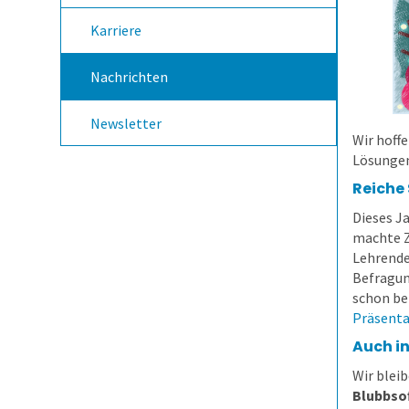
Karriere
Nachrichten
Newsletter
Wir hoff
Lösungen
Reiche
Dieses J
machte Z
Lehrende
Befragun
schon be
Präsenta
Auch in
Wir blei
Blubbso