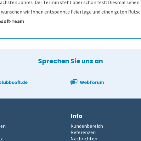
ächsten Jahres. Der Termin steht aber schon fest: Diesmal sehen
n wünschen wir Ihnen entspannte Feiertage und einen guten Rutsch
bsoft-Team
Sprechen Sie uns an
lubbsoft.de
Webforum
Info
men
Kundenbereich
Referenzen
tz
Nachrichten