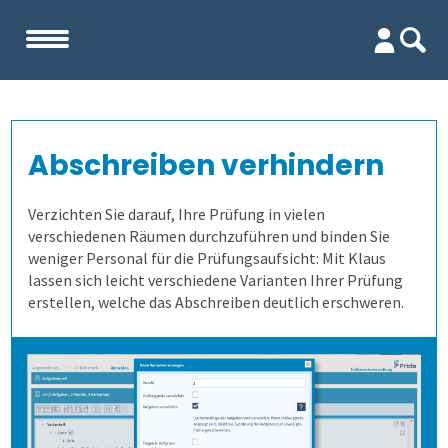
Start
Abschreiben verhindern
Unternehmen
Verzichten Sie darauf, Ihre Prüfung in vielen
Evaluation
Team
verschiedenen Räumen durchzuführen und binden Sie
weniger Personal für die Prüfungsaufsicht: Mit Klaus
lassen sich leicht verschiedene Varianten Ihrer Prüfung
Prüfungen
Firma
Wofür ist es gut?
erstellen, welche das Abschreiben deutlich erschweren.
Kennenlernen
Wer erfährt was, und wie?
Prüfungsprozess
Lehrevaluation
Referenzen
Wie finden wir die Antworten?
1. Aufgaben verwalten
Kursevaluation
Auswertungen direkt abrufen