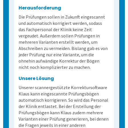
Schulungen
Wahlen
Freitextantworten erfassen
Zusammenhänge erkennen
QuestorPro
Herausforderung
Die Prüfungen sollen in Zukunft eingescannt
Extras
Weitere Befragungsprozesse
Daten weiterverarbeiten
Demoversion
Einstieg
und automatisch korrigiert werden, sodass
das Fachpersonal der Klinik keine Zeit
vergeudet. Außerdem sollen Prüfungen in
Dienstleistungen
Fortgeschritten
Mehrsprachige Fragebögen
mehreren Varianten erstellt werden, um
Abschreiben zu vermeiden. Bislang gab es von
jeder Prüfung nur eine Variante, um die
Selbstgestaltete Fragebögen
ohnehin aufwändige Korrektur der Bögen
nicht noch komplizierter zu machen.
Audit-Log
Unsere Lösung
Unserer scannergestützte Korrektursoftware
Klaus kann eingescannte Prüfungsbögen
automatisch korrigieren. So wird das Personal
der Klinik entlastet. Bei der Erstellung der
Prüfungsbögen kann Klaus zudem mehrere
Varianten einer Prüfung generieren, bei denen
die Fragen jeweils in einer anderen