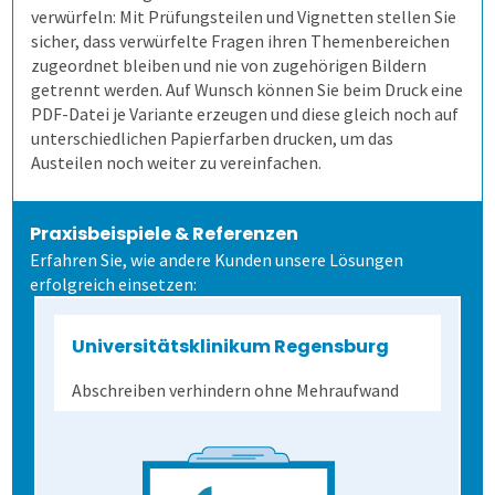
verwürfeln: Mit Prüfungsteilen und Vignetten stellen Sie
4. Auf Papier prüfen
Allen, die evaluieren!
Schulungen für Fortgeschrittene
Bequeme Onlineprüfungen
sicher, dass verwürfelte Fragen ihren Themenbereichen
zugeordnet bleiben und nie von zugehörigen Bildern
getrennt werden. Auf Wunsch können Sie beim Druck eine
5. Ergebnisse erzeugen
Rechtssichere Prüfungen
PDF-Datei je Variante erzeugen und diese gleich noch auf
unterschiedlichen Papierfarben drucken, um das
Austeilen noch weiter zu vereinfachen.
Lösungen
Massenprüfungen bewältigen
Ergebnistabelle
Schulungen
Fehler vermeiden
Qualitätsdaten
Aufgabenverwaltung Frida
Praxisbeispiele & Referenzen
Erfahren Sie, wie andere Kunden unsere Lösungen
erfolgreich einsetzen:
Extras
Transparenz schaffen
Ergebnisbericht
Scannerkorrektur Klaus Papier
Einstieg
Universitätsklinikum Regensburg
Befragungen
Onlineprüfungen Klaus Online
Fortgeschritten
ILIAS
Abschreiben verhindern ohne Mehraufwand
Kontakt
Befragung mit QuestorPro
Demoversion
Unternehmen
Kontakt