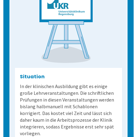
Gesundheitswesen
Anfahrt
Mitarbeiterbefragung
1. Alle Befragungsarten
360-Grad-Feedback
Patientenbefragung
2. Befragung vorbereiten
Kundenbefragung
Ärzte- und Pflegebefragung
Punktuelle Meinungsumfrage
3. Daten erheben
Versorgungsqualität messen
Bürgerumfragen
Befragungsart wählen
Situation
In der klinischen Ausbildung gibt es einige
4. Bögen erfassen
Bürgerbeteiligung
Daten importieren
Auf Papier befragen
große Lehrveranstaltungen. Die schriftlichen
Prüfungen in diesen Veranstaltungen werden
bislang halbmanuell mit Schablonen
5. Ergebnisse generieren
Studierendenbefragung
Fragebogen erstellen
Online befragen
Fragebögen einscannen
korrigiert. Das kostet viel Zeit und lässt sich
daher kaum in die Arbeitsprozesse der Klinik
Lösung
Panelbefragung
Hybrid befragen
Qualität der Erfassung prüfen
Daten detailliert auswerten
integrieren, sodass Ergebnisse erst sehr spät
vorliegen.