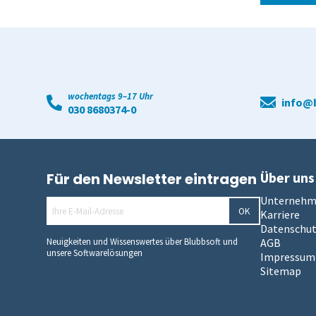
wochentags 9–17 Uhr
info@b
030 8680374-0
Über uns
Für den Newsletter eintragen
Unterneh
OK
Karriere
Datenschu
Neuigkeiten und Wissenswertes über Blubbsoft und
AGB
unsere Softwarelösungen
Impressum
Sitemap