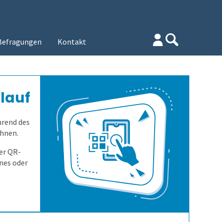
Befragungen
Kontakt
lauf
hrend des
chnen.
er QR-
nes oder