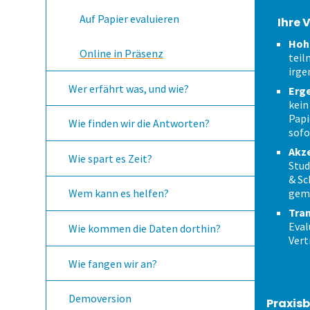
Auf Papier evaluieren
Ihre 
Hoh
Online in Präsenz
teil
irge
Wer erfährt was, und wie?
Erge
kein
Papi
Wie finden wir die Antworten?
sofo
Akz
Wie spart es Zeit?
Stud
& Sc
gem
Wem kann es helfen?
Tra
Eval
Wie kommen die Daten dorthin?
Vert
Wie fangen wir an?
Demoversion
Praxisb