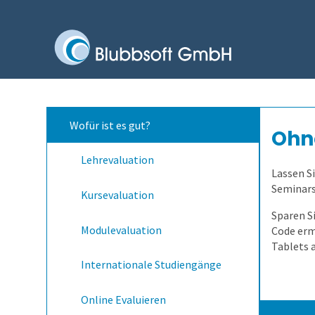
Wofür ist es gut?
Ohn
Lehrevaluation
Lassen Si
Seminars
Kursevaluation
Sparen S
Modulevaluation
Code erm
Tablets 
Internationale Studiengänge
Online Evaluieren