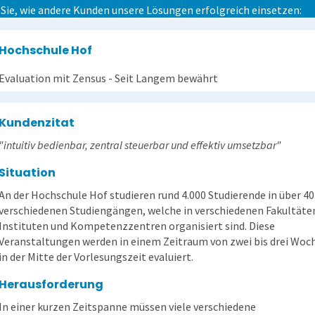
 Sie, wie andere Kunden unsere Lösungen erfolgreich einsetzen:
Hochschule Hof
Evaluation mit Zensus - Seit Langem bewährt
Kundenzitat
"intuitiv bedienbar, zentral steuerbar und effektiv umsetzbar"
Situation
An der Hochschule Hof studieren rund 4.000 Studierende in über 40
verschiedenen Studiengängen, welche in verschiedenen Fakultäte
Instituten und Kompetenzzentren organisiert sind. Diese
Veranstaltungen werden in einem Zeitraum von zwei bis drei Woc
in der Mitte der Vorlesungszeit evaluiert.
Herausforderung
In einer kurzen Zeitspanne müssen viele verschiedene