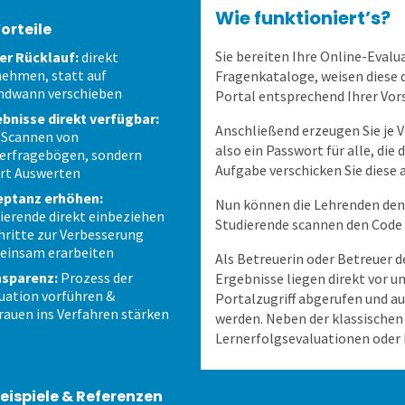
Wie funktioniert’s?
Vorteile
Sie bereiten Ihre Online-Evalu
er Rücklauf:
direkt
nehmen, statt auf
Fragenkataloge, weisen diese 
ndwann verschieben
Portal entsprechend Ihrer Vor
bnisse direkt verfügbar:
Anschließend erzeugen Sie je 
 Scannen von
also ein Passwort für alle, di
erfragebögen, sondern
Aufgabe verschicken Sie diese
rt Auswerten
eptanz erhöhen:
Nun können die Lehrenden den
ierende direkt einbeziehen
Studierende scannen den Code
hritte zur Verbesserung
einsam erarbeiten
Als Betreuerin oder Betreuer d
nsparenz:
Prozess der
Ergebnisse liegen direkt vor 
uation vorführen &
Portalzugriff abgerufen und a
rauen ins Verfahren stärken
werden. Neben der klassischen
Lernerfolgsevaluationen oder
eispiele & Referenzen