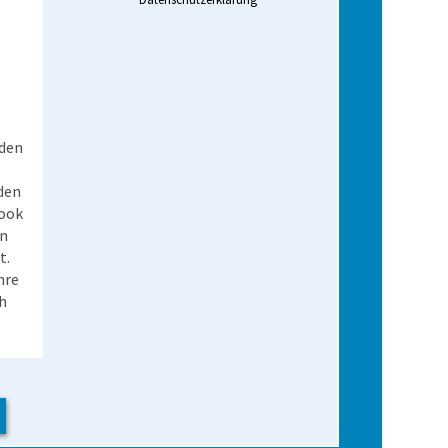
nden
den
book
en
t.
hre
h