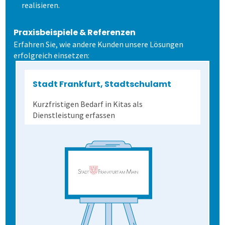
realisieren.
Schulungen
Allen, die evaluieren!
Schulungen für Fortgeschrittene
Demoversion
Wahlen
Freitextantworten erfassen
Zusammenhänge erkennen
QuestorPro
Praxisbeispiele & Referenzen
Erfahren Sie, wie andere Kunden unsere Lösungen
Extras
Weitere Befragungsprozesse
Daten weiterverarbeiten
Demoversion
Einstieg
erfolgreich einsetzen:
Dienstleistungen
Fortgeschritten
Mehrsprachige Fragebögen
Stadt Frankfurt, Stadtschulamt
Kurzfristigen Bedarf in Kitas als
Kontakt
Selbstgestaltete Fragebögen
Dienstleistung erfassen
Kontakt
Audit-Log
Anfahrt