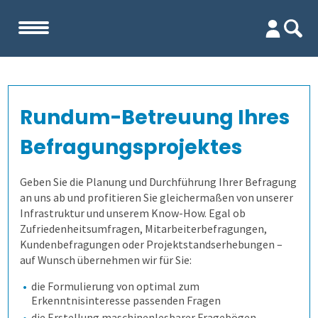
Start
Rundum-Betreuung Ihres
Unternehmen
Befragungsprojektes
Evaluation
Team
Geben Sie die Planung und Durchführung Ihrer Befragung
an uns ab und profitieren Sie gleichermaßen von unserer
Prüfungen
Firma
Wofür ist es gut?
Infrastruktur und unserem Know-How. Egal ob
Zufriedenheitsumfragen, Mitarbeiterbefragungen,
Befragungen
Kennenlernen
Wer erfährt was, und wie?
Prüfungsprozess
Lehrevaluation
Kundenbefragungen oder Projektstandserhebungen –
auf Wunsch übernehmen wir für Sie:
Referenzen
Wie finden wir die Antworten?
1. Aufgaben verwalten
Befragung mit QuestorPro
Kursevaluation
Auswertungen direkt abrufen
die Formulierung von optimal zum
Erkenntnisinteresse passenden Fragen
die Erstellung maschinenlesbarer Fragebögen