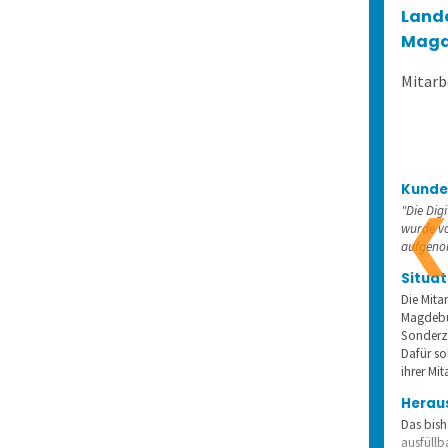
Land
Magd
Mitarb
Kunde
"Die Dig
wurde vo
aufgeno
Situat
Die Mita
Magdebur
Sonderza
Dafür so
ihrer Mi
Herau
Das bish
ausfüll