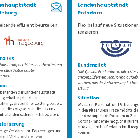
eshauptstadt
Landeshauptstadt
eburg
Potsdam
eitende effizient beurteilen
Flexibel auf neue Situatione
reagieren
nzitat
italisierung der Mitarbeiterbeurteilung
Kundenzitat
❮
n allen Seiten positiv
"Mit QuestorPro konnte in kürzester 
mmen."
unkompliziert ein Monitoring aufge
werden, das die Anforderung [..] bes
ion
erfüllt."
rbeitenden der Landeshauptstadt
g erhalten jährlich eine
Situation
hlung, die auf ihrer Leistung basiert.
Wie ist die Personal- und Betreuung
llen die Vorgesetzten die Leistung
in den Kitas? Diese Frage möchte di
tarbeitenden systematisch bewerten.
Landeshauptstadt Potsdam in Zeite
Corona-Pandemie möglichst kurzfri
sforderung
erfragen, um bei Bedarf schnell reag
erige Verfahren mit Papierbögen und
können.
baren PDF-Formularen war