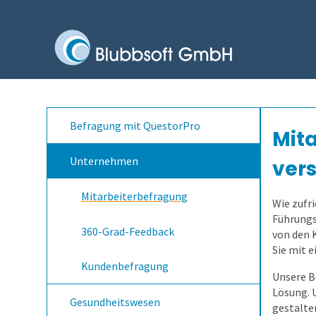
Befragung mit QuestorPro
Mita
Unternehmen
ver
Mitarbeiterbefragung
Wie zufr
Führungs
360-Grad-Feedback
von den 
Sie mit 
Kundenbefragung
Unsere B
Lösung. 
Gesundheitswesen
gestalte