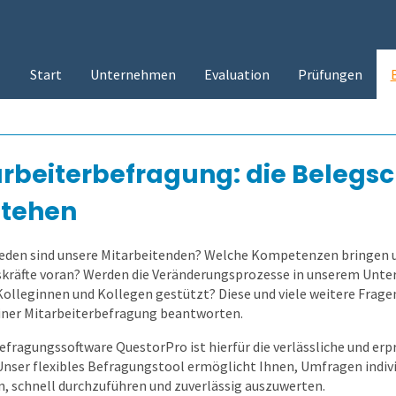
Start
Unternehmen
Evaluation
Prüfungen
rbeiterbefragung: die Belegsc
stehen
ieden sind unsere Mitarbeitenden? Welche Kompetenzen bringen 
kräfte voran? Werden die Veränderungsprozesse in unserem Unt
Kolleginnen und Kollegen gestützt? Diese und viele weitere Frag
einer Mitarbeiterbefragung beantworten.
efragungssoftware QuestorPro ist hierfür die verlässliche und erp
Unser flexibles Befragungstool ermöglicht Ihnen, Umfragen indivi
n, schnell durchzuführen und zuverlässig auszuwerten.