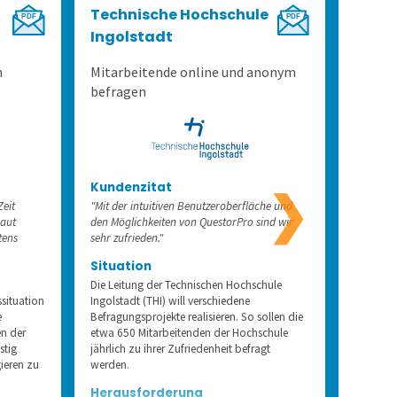
Technische Hochschule
Wiss
Ingolstadt
Darm
n
Mitarbeitende online und anonym
Mitarb
befragen
Situat
Die Stad
Kundenzitat
❯
Mitarbei
Zeit
"Mit der intuitiven Benutzeroberfläche und
allgemei
baut
den Möglichkeiten von QuestorPro sind wir
Beschäf
tens
sehr zufrieden."
Bewerbun
Situation
befragt.
Papierf
Die Leitung der Technischen Hochschule
aufwändi
ssituation
Ingolstadt (THI) will verschiedene
e
Befragungsprojekte realisieren. So sollen die
Herau
n der
etwa 650 Mitarbeitenden der Hochschule
Gesucht 
stig
jährlich zu ihrer Zufriedenheit befragt
und Ausw
ieren zu
werden.
und glei
Herausforderung
Beschäfti