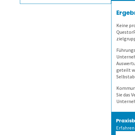
Ergeb
Keine pr
QuestorP
zielgrup
Führungs
Unterne
Auswertu
geteilt w
Selbstabr
Kommuniz
Sie das V
Unterne
Praxisb
Erfahren