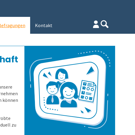
Befragungen
Kontakt
haft
unsere
ernehmen
en können
robte
duell zu