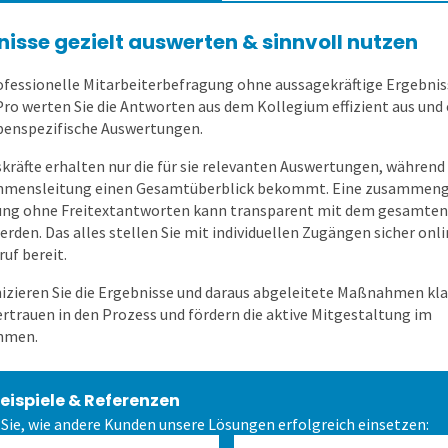
nisse gezielt auswerten & sinnvoll nutzen
ofessionelle Mitarbeiterbefragung ohne aussagekräftige Ergebnis
ro werten Sie die Antworten aus dem Kollegium effizient aus und 
penspezifische Auswertungen.
kräfte erhalten nur die für sie relevanten Auswertungen, während 
hmensleitung einen Gesamtüberblick bekommt. Eine zusammeng
ng ohne Freitextantworten kann transparent mit dem gesamte
erden. Das alles stellen Sie mit individuellen Zugängen sicher onl
uf bereit.
ieren Sie die Ergebnisse und daraus abgeleitete Maßnahmen klar
ertrauen in den Prozess und fördern die aktive Mitgestaltung im
hmen.
eispiele & Referenzen
 Sie, wie andere Kunden unsere Lösungen erfolgreich einsetzen: