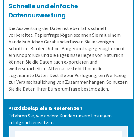
Schnelle und einfache
Datenauswertung
Extras
Daten weiterverarbeiten
Demoversion
Einstieg
Die Auswertung der Daten ist ebenfalls schnell
Dienstleistungen
Fortgeschritten
Mehrsprachige Fragebögen
vorbereitet. Papierfragebögen scannen Sie mit einem
handelsüblichen Gerät und erfassen Sie in wenigen
Schritten. Bei der Online-Bürgerumfrage genügt erneut
Kontakt
Selbstgestaltete Fragebögen
ein Knopfdruck und die Ergebnisse liegen vor. Natürlich
können Sie die Daten auch exportieren und
weiterverarbeiten. Alternativ steht Ihnen die
Kontakt
Audit-Log
sogenannte Daten-Destille zur Verfügung, ein Werkzeug
zur Veranschaulichung von Zusammenhängen. So nutzen
Sie die Daten Ihrer Bürgerumfrage bestmöglich.
Anfahrt
Praxisbeispiele & Referenzen
Erfahren Sie, wie andere Kunden unsere Lösungen
erfolgreich einsetzen: