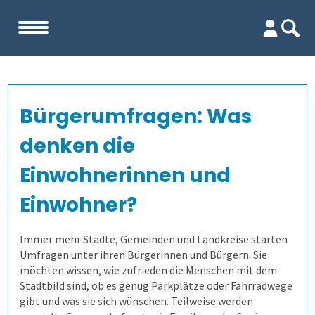
Start
Bürgerumfragen: Was
Unternehmen
denken die
Evaluation
Team
Einwohnerinnen und
Einwohner?
Prüfungen
Firma
Wofür ist es gut?
Immer mehr Städte, Gemeinden und Landkreise starten
Befragungen
Kennenlernen
Wer erfährt was, und wie?
Prüfungsprozess
Lehrevaluation
Umfragen unter ihren Bürgerinnen und Bürgern. Sie
möchten wissen, wie zufrieden die Menschen mit dem
Referenzen
Wie finden wir die Antworten?
1. Aufgaben verwalten
Befragung mit QuestorPro
Kursevaluation
Auswertungen direkt abrufen
Stadtbild sind, ob es genug Parkplätze oder Fahrradwege
gibt und was sie sich wünschen. Teilweise werden