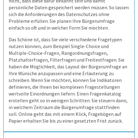
nicht, dass diese dafür bekannt sein und damit
persönliche Daten gespeichert werden müssen. So lassen
Allen, die evaluieren!
Schulungen für Fortgeschrittene
Demoversion
Wahlen
sich die Anforderungen des Datenschutzes ohne
Probleme erfüllen. Sie planen Ihre Bürgerumfrage
einfach so oft und in welcher Form Sie möchten.
Weitere Befragungsprozesse
Das Schöne ist, dass Sie viele verschiedene Fragetypen
nutzen können, zum Beispiel Single-Choice und
2. Befragung vorbereiten
Multiple-Choice-Fragen, Rangordnungsfragen,
Platzhalterfragen, Filterfragen und Freitextfragen. Sie
3. Daten erheben
Befragungsart wählen
haben die Möglichkeit, das Layout der Bürgerumfrage an
Ihre Wünsche anzupassen und eine Erläuterung zu
schreiben. Wenn Sie möchten, können Sie Indikatoren
4. Bögen erfassen
Daten importieren
Auf Papier befragen
definieren, die Ihnen bei komplexen Fragestellungen
wertvolle Einordnungen liefern. Einen Fragenkatalog
erstellen geht so in wenigen Schritten. Sie steuern dann,
5. Ergebnisse generieren
Fragebogen erstellen
Online befragen
Fragebögen einscannen
in welchem Zeitraum die Bürgerumfrage stattfinden
soll. Online geht das mit einem Klick, Fragebögen auf
Lösung
Hybrid befragen
Qualität der Erfassung prüfen
Daten detailliert auswerten
Papier erhalten Sie bis zu einer gesetzten Frist zurück.
Schulungen
Freitextantworten erfassen
Zusammenhänge erkennen
QuestorPro