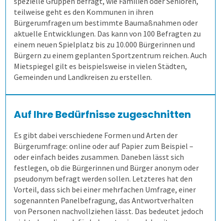
spezielle Gruppen befragt, wie Familien oder Senioren,
Schulungen und Webinare
Wie spart es Zeit?
2. Prüfung zusammenstellen
Unternehmen
Modulevaluation
Anonymität sicherstellen
Verschiedene Fragetypen
Aufgaben gemeinsam nutzen
teilweise geht es den Kommunen in ihren
Bürgerumfragen um bestimmte Baumaßnahmen oder
aktuelle Entwicklungen. Das kann von 100 Befragten zu
Datenschutz
Wem kann es helfen?
3. Online prüfen
Gesundheitswesen
Internationale Studiengänge
Ergebnisse
Gezielt führen
Zeitsteuerung
Flexible Aufgabenformen
Prüfungsteile und Vignetten
Mitarbeiterbefragung
einem neuen Spielplatz bis zu 10.000 Bürgerinnen und
Bürgern zu einem geplanten Sportzentrum reichen. Auch
Karriere
Wie kommen die Daten dorthin?
4. Auf Papier prüfen
1. Alle Befragungsarten
Online Evaluieren
Auswertungen je Zielgruppe
Modulare Fragebögen
Lehrende helfen mit
Volkshochschulen
Formeln und Sonderzeichen
Die Blaupause
Bequeme Onlineprüfungen
360-Grad-Feedback
Patientenbefragung
Mietspiegel gilt es beispielsweise in vielen Städten,
Gemeinden und Landkreisen zu erstellen.
Nachrichten
Wie fangen wir an?
5. Ergebnisse erzeugen
Auf Papier evaluieren
Mit Selbstbauprinzip
Bewährtes teilen
Berufliche Weiterbildung
Stud.ip
Selbstgewählte Filterkriterien
Flexible Notenstufen
Rechtssichere Prüfungen
Kundenbefragung
Ärzte- und Pflegebefragung
Punktuelle Meinungsumfrage
Auf Ihre Bedürfnisse zugeschnitten
Newsletter
Demoversion
Lösungen
Online in Präsenz
Interaktive Statistik
Sicherer Zugang
Universitäten
Moodle
Einführungsbegleitung
Eigene Bepunktungsregeln
Massenprüfungen bewältigen
Ergebnistabelle
Versorgungsqualität messen
Bürgerumfragen
Es gibt dabei verschiedene Formen und Arten der
Bürgerumfrage: online oder auf Papier zum Beispiel –
Schulungen
Mehr aus Daten herausholen
Wandel im Blick behalten
Hochschulen
individuelle Lösung
Cloud oder vor Ort
Abschreiben verhindern
Fehler vermeiden
Qualitätsdaten
Aufgabenverwaltung Frida
Bürgerbeteiligung
oder einfach beides zusammen. Daneben lässt sich
festlegen, ob die Bürgerinnen und Bürger anonym oder
pseudonym befragt werden sollen. Letzteres hat den
Extras
Datensparsamkeit
Fernsteuerung
Duales Studium
academyFIVE
Leichter Datenimport
Prüflinge anlegen
Transparenz schaffen
Ergebnisbericht
Scannerkorrektur Klaus Papier
Einstieg
Studierendenbefragung
Vorteil, dass sich bei einer mehrfachen Umfrage, einer
sogenannten Panelbefragung, das Antwortverhalten
Kunst und Musik
Einstiegsschulungen
Onlineprüfungen Klaus Online
Fortgeschritten
ILIAS
Panelbefragung
von Personen nachvollziehen lässt. Das bedeutet jedoch