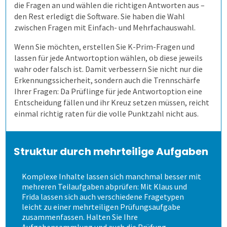
die Fragen an und wählen die richtigen Antworten aus –
den Rest erledigt die Software. Sie haben die Wahl
zwischen Fragen mit Einfach- und Mehrfachauswahl.
2. Befragung vorbereiten
Kundenbefragung
Ärzte- und Pflegebefragung
Punktuelle Meinungsumfrage
Wenn Sie möchten, erstellen Sie K-Prim-Fragen und
3. Daten erheben
Versorgungsqualität messen
Bürgerumfragen
Befragungsart wählen
lassen für jede Antwortoption wählen, ob diese jeweils
wahr oder falsch ist. Damit verbessern Sie nicht nur die
Erkennungssicherheit, sondern auch die Trennschärfe
4. Bögen erfassen
Bürgerbeteiligung
Daten importieren
Auf Papier befragen
Ihrer Fragen: Da Prüflinge für jede Antwortoption eine
Entscheidung fällen und ihr Kreuz setzen müssen, reicht
einmal richtig raten für die volle Punktzahl nicht aus.
5. Ergebnisse generieren
Studierendenbefragung
Fragebogen erstellen
Online befragen
Fragebögen einscannen
Lösung
Panelbefragung
Hybrid befragen
Qualität der Erfassung prüfen
Daten detailliert auswerten
Struktur durch mehrteilige Aufgaben
Komplexe Inhalte lassen sich manchmal besser mit
Schulungen
Wahlen
Freitextantworten erfassen
Zusammenhänge erkennen
QuestorPro
mehreren Teilaufgaben abprüfen: Mit Klaus und
Frida lassen sich auch verschiedene Fragetypen
Extras
Weitere Befragungsprozesse
Daten weiterverarbeiten
Demoversion
Einstieg
leicht zu einer mehrteiligen Prüfungsaufgabe
zusammenfassen. Halten Sie Ihre