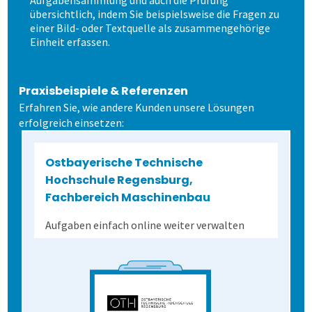
Aufgabensammlung und auch die Prüfung
Dienstleistungen
Fortgeschritten
Mehrsprachige Fragebögen
übersichtlich, indem Sie beispielsweise die Fragen zu
einer Bild- oder Textquelle als zusammengehörige
Einheit erfassen.
Selbstgestaltete Fragebögen
Praxisbeispiele & Referenzen
Audit-Log
Erfahren Sie, wie andere Kunden unsere Lösungen
erfolgreich einsetzen:
Ostbayerische Technische
Hochschule Regensburg,
Fachbereich Maschinenbau
Aufgaben einfach online weiter verwalten