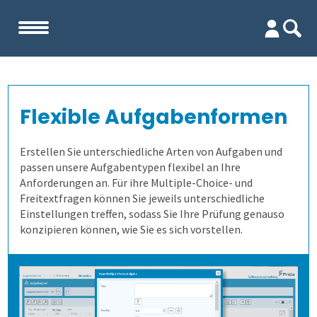
Start
Flexible Aufgabenformen
Unternehmen
Erstellen Sie unterschiedliche Arten von Aufgaben und
Evaluation
Team
passen unsere Aufgabentypen flexibel an Ihre
Anforderungen an. Für ihre Multiple-Choice- und
Freitextfragen können Sie jeweils unterschiedliche
Prüfungen
Firma
Wofür ist es gut?
Einstellungen treffen, sodass Sie Ihre Prüfung genauso
konzipieren können, wie Sie es sich vorstellen.
Kennenlernen
Wer erfährt was, und wie?
Prüfungsprozess
Lehrevaluation
Referenzen
Wie finden wir die Antworten?
1. Aufgaben verwalten
Kursevaluation
Auswertungen direkt abrufen