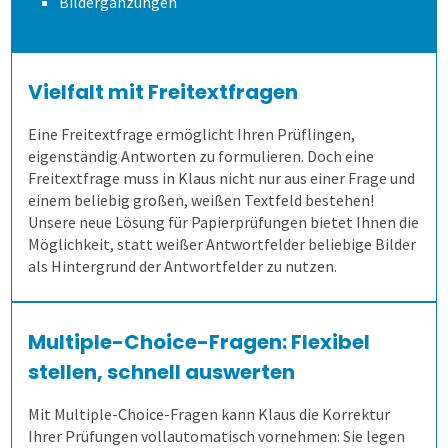
Bildergänzungen
Lösungen
Allen, die evaluieren!
Schulungen für Fortgeschrittene
Eigene Bepunktungsregeln
Massenprüfungen bewältigen
Ergebnistabelle
Vielfalt mit Freitextfragen
Schulungen
Abschreiben verhindern
Fehler vermeiden
Qualitätsdaten
Aufgabenverwaltung Frida
Eine Freitextfrage ermöglicht Ihren Prüflingen,
Extras
Prüflinge anlegen
Transparenz schaffen
Ergebnisbericht
Scannerkorrektur Klaus Papier
Einstieg
eigenständig Antworten zu formulieren. Doch eine
Freitextfrage muss in Klaus nicht nur aus einer Frage und
einem beliebig großen, weißen Textfeld bestehen!
Befragungen
Onlineprüfungen Klaus Online
Fortgeschritten
ILIAS
Unsere neue Lösung für Papierprüfungen bietet Ihnen die
Möglichkeit, statt weißer Antwortfelder beliebige Bilder
als Hintergrund der Antwortfelder zu nutzen.
Kontakt
Befragung mit QuestorPro
Demoversion
Unternehmen
Kontakt
Multiple-Choice-Fragen: Flexibel
stellen, schnell auswerten
Gesundheitswesen
Anfahrt
Mitarbeiterbefragung
Mit Multiple-Choice-Fragen kann Klaus die Korrektur
Ihrer Prüfungen vollautomatisch vornehmen: Sie legen
1. Alle Befragungsarten
360-Grad-Feedback
Patientenbefragung