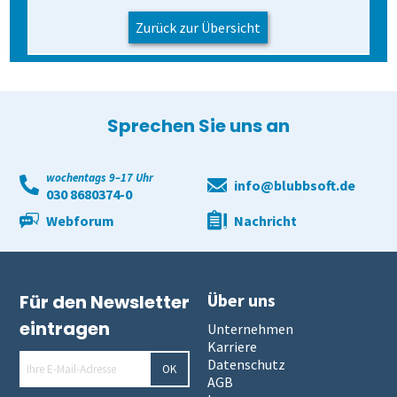
Zurück zur Übersicht
Sprechen Sie uns an
wochentags 9–17 Uhr
info@blubbsoft.de
030 8680374-0
Webforum
Nachricht
Über uns
Für den Newsletter
eintragen
Unternehmen
Karriere
Datenschutz
OK
AGB